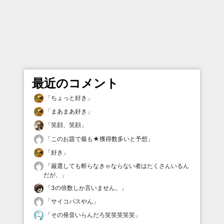
最近のコメント
「
ちょっと好き
」
「
まあまあ好き
」
「
笑顔、笑顔
」
「
このお題で最も★獲得数多いと予想
」
「
好き
」
「
厳選しても斬らなきゃならない者はたくさんいるん
だが、
」
「
3の倍数しか言いません。
」
「
サイコパスやん
」
「
その発音いらんだろ笑笑笑笑笑
」