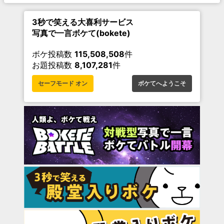
3秒で笑える大喜利サービス
写真で一言ボケて(bokete)
ボケ投稿数
115,508,508
件
お題投稿数
8,107,281
件
セーフモード オン
ボケてへようこそ