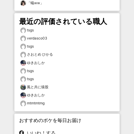
「
蟻ww
」
最近の評価されている職人
tsgs
verdasco03
tsgs
さおとめ ひかる
ゆきおしか
tsgs
tsgs
風と共に猿股
ゆきおしか
mtmtmtmg
おすすめのボケを毎日お届け
いいね！する