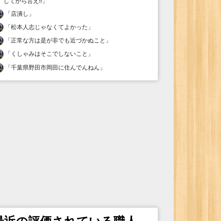
してから言え!!
」
「
店潰し
」
「
松本人志じゃなくてよかった
」
「
正常な方は是が非でも近づかぬこと
」
「
くしゃみはそこでしないこと
」
「
千葉県野田市岡田に住んでんねん
」