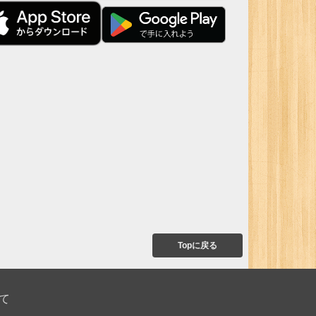
Topに戻る
て