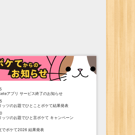
5
oketeアプリ サービス終了のお知らせ
15
リッツのお題でひとことボケて結果発表
10
リッツのお題でひと言ボケて キャンペーン
9
支でボケて2026 結果発表