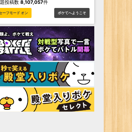
お題投稿数
8,107,057
件
セーフモード オン
ボケてへようこそ