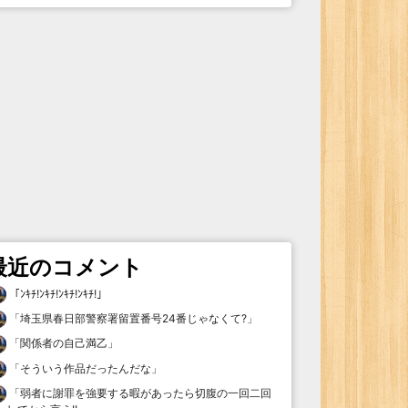
最近のコメント
「
ﾝｷﾁ!ﾝｷﾁ!ﾝｷﾁ!ﾝｷﾁ!
」
「
埼玉県春日部警察署留置番号24番じゃなくて?
」
「
関係者の自己満乙
」
「
そういう作品だったんだな
」
「
弱者に謝罪を強要する暇があったら切腹の一回二回