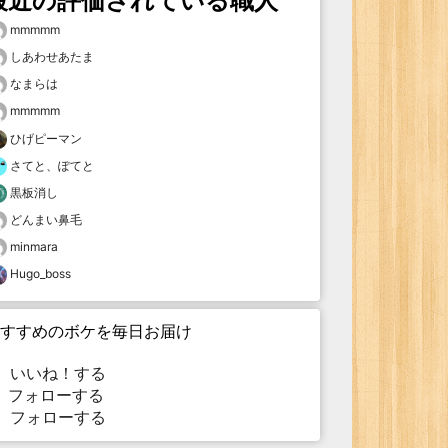
最近の評価されている職人
mmmmm
しあわせあたま
なまらは
mmmmm
ひげピーマン
さてと、ぽてと
黒板消し
どんまい鼻毛
minmara
Hugo_boss
すすめのボケを毎日お届け
いいね！する
フォローする
フォローする