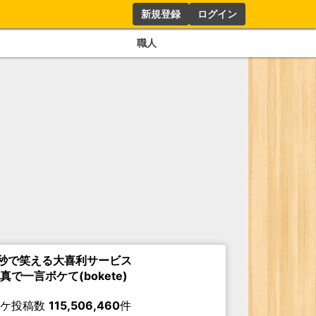
新規登録
ログイン
職人
秒で笑える大喜利サービス
真で一言ボケて(bokete)
ボケ投稿数
115,506,460
件