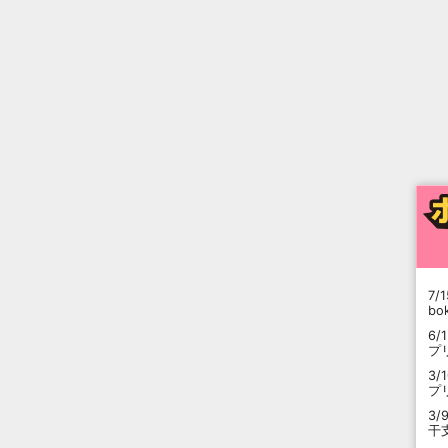
7/1
b
6/
プ
3/
プ
3/
干