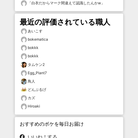
「
白衣だからマーク間違えて認識したんかw
」
最近の評価されている職人
あいこす
bokematica
bokkk
bokkk
タムケン2
Egg_Plant7
鳥人
どんぶるげ
カズ
Hiroaki
おすすめのボケを毎日お届け
いいね！する