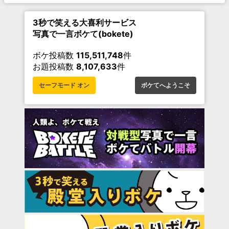
3秒で笑える大喜利サービス
写真で一言ボケて(bokete)
ボケ投稿数
115,511,748
件
お題投稿数
8,107,633
件
セーフモード オン
ボケてへようこそ