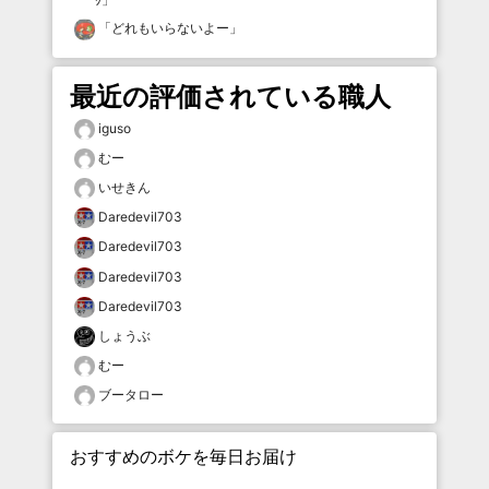
「
どれもいらないよー
」
最近の評価されている職人
iguso
むー
いせきん
Daredevil703
Daredevil703
Daredevil703
Daredevil703
しょうぶ
むー
ブータロー
おすすめのボケを毎日お届け