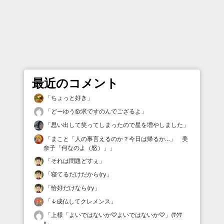
最近のコメント
「
ちょっと好き
」
「
どーゆう欲求ですのんでござるよ
」
「
思い出して笑ってしまったので星を増やしました
」
「
まこと「人の事言えるのか？今日は帰るか…」 美
奈子「何なのよ（怒）」
」
「
それは問題どすぇ
」
「
寝てるだけだから(ry
」
「
恰好だけなら(ry
」
「
↓成仏してクレメンス
」
「
上様「よいではないか♡よいではないか♡」(ｻｸｻ
ｸ
」