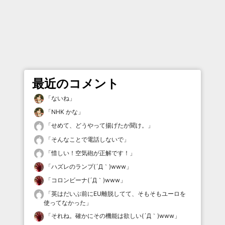
最近のコメント
「
ないね
」
「
NHK かな
」
「
せめて、どうやって揚げたか聞け。
」
「
そんなことで電話しないで
」
「
惜しい！空気砲が正解です！
」
「
ハズレのランプ(´Д｀)www
」
「
コロンビーナ(´Д｀)www
」
「
英はだいぶ前にEU離脱してて、そもそもユーロを
使ってなかった
」
「
それね。確かにその機能は欲しい(´Д｀)www
」