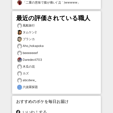
「
二重の意味で腹が痛い(´Д｀)wwwww
」
最近の評価されている職人
風船旅行
タムケン2
ブランカ
Aho_hokapoka
beeeeeeef
Daredevil703
木瓜の花
カズ
abcdww_
六波羅探題
おすすめのボケを毎日お届け
いいね！する