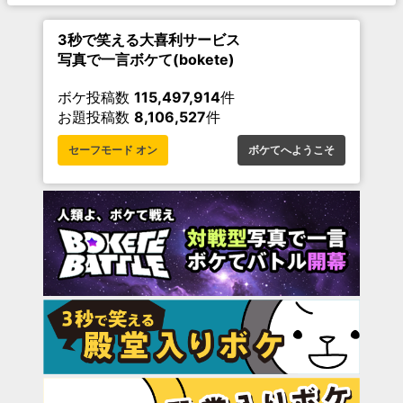
3秒で笑える大喜利サービス
写真で一言ボケて(bokete)
ボケ投稿数
115,497,914
件
お題投稿数
8,106,527
件
セーフモード オン
ボケてへようこそ