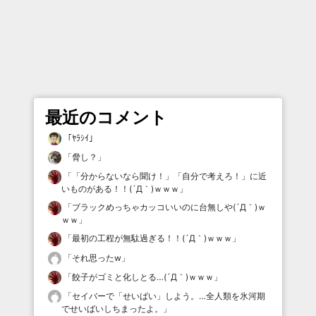
最近のコメント
「
ﾔﾗｼｲ
」
「
脅し？
」
「
「分からないなら聞け！」「自分で考えろ！」に近
いものがある！！(´Д｀)ｗｗｗ
」
「
ブラックめっちゃカッコいいのに台無しや(´Д｀)ｗ
ｗｗ
」
「
最初の工程が無駄過ぎる！！(´Д｀)ｗｗｗ
」
「
それ思ったw
」
「
餃子がゴミと化しとる…(´Д｀)ｗｗｗ
」
「
セイバーで「せいばい」しよう。…全人類を氷河期
でせいばいしちまったよ。
」