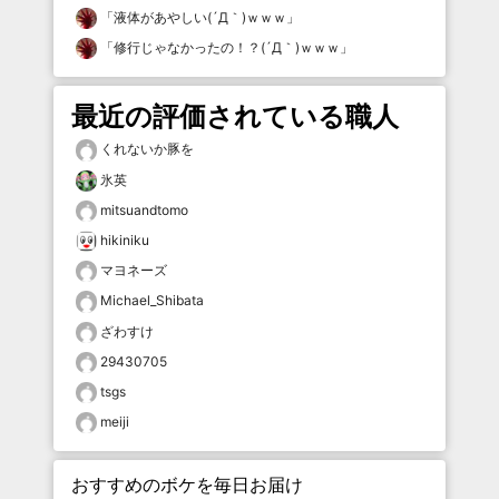
「
液体があやしい(´Д｀)ｗｗｗ
」
「
修行じゃなかったの！？(´Д｀)ｗｗｗ
」
最近の評価されている職人
くれないか豚を
氷英
mitsuandtomo
hikiniku
マヨネーズ
Michael_Shibata
ざわすけ
29430705
tsgs
meiji
おすすめのボケを毎日お届け