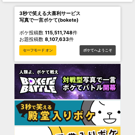
3秒で笑える大喜利サービス
写真で一言ボケて(bokete)
ボケ投稿数
115,511,748
件
お題投稿数
8,107,633
件
セーフモード オン
ボケてへようこそ