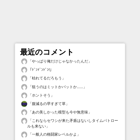
最近のコメント
「
やっぱり俺だけじゃなかったんだ
」
「
ﾄﾞﾝﾄﾞﾝﾄﾞﾝ!
」
「
枯れてるだろもう
」
「
狙うのはミットかバットか……
」
「
ホントそう
」
「
腹減るの早すぎて草
」
「
あの美しかった模型も今や無意味
」
「
これならセワシが来た矛盾はないしタイムパトロー
ルも来ない
」
「
一般人の格闘家レベルかよ
」