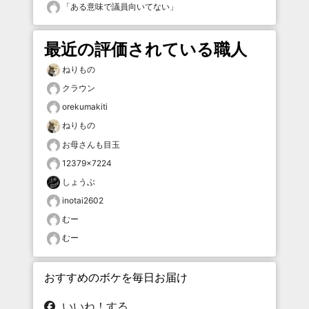
「
ある意味で議員向いてない
」
最近の評価されている職人
ねりもの
クラウン
orekumakiti
ねりもの
お母さんも目玉
12379×7224
しょうぶ
inotai2602
むー
むー
おすすめのボケを毎日お届け
いいね！する