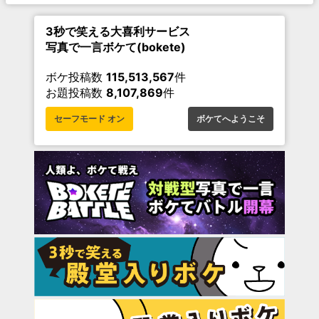
3秒で笑える大喜利サービス
写真で一言ボケて(bokete)
ボケ投稿数
115,513,567
件
お題投稿数
8,107,869
件
セーフモード オン
ボケてへようこそ