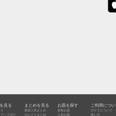
を見る
まとめを見る
お題を探す
ご利用につい
入り
最新人気まとめ
新着お題
ボケてについて
クアップボケ
セレクトまとめ
人気お題
使い方