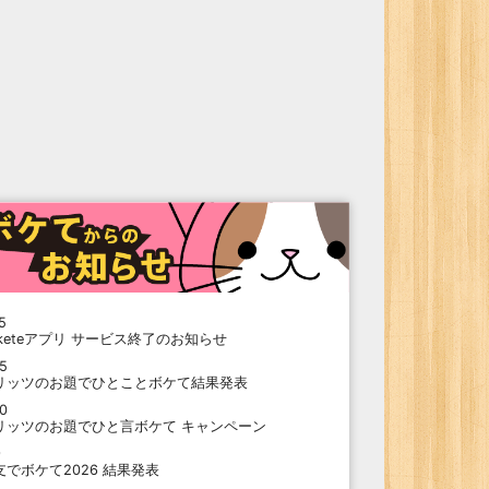
5
oketeアプリ サービス終了のお知らせ
15
リッツのお題でひとことボケて結果発表
10
リッツのお題でひと言ボケて キャンペーン
9
支でボケて2026 結果発表