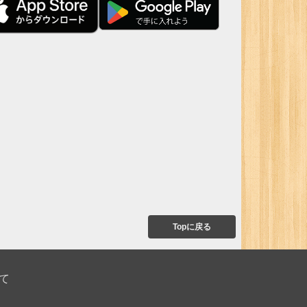
Topに戻る
て