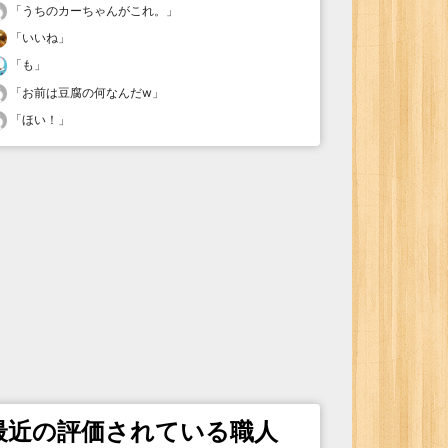
「
うちのカーちゃんがこれ。
」
「
いいね
」
「
も
」
「
お前は豆腐の何なんだw
」
「
ほい！
」
最近の評価されている職人