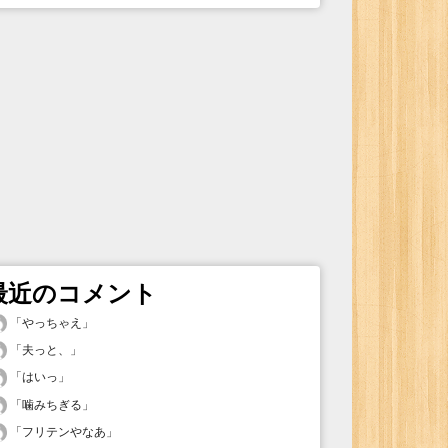
最近のコメント
「
やっちゃえ
」
「
夫っと、
」
「
はいっ
」
「
噛みちぎる
」
「
フリテンやなあ
」