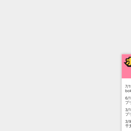
7/1
b
6/
プ
3/
プ
3/
干