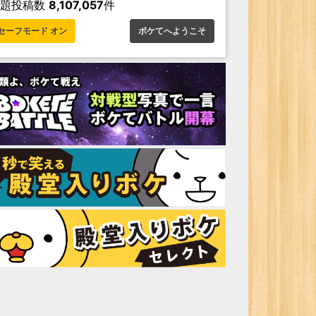
お題投稿数
8,107,057
件
セーフモード オン
ボケてへようこそ