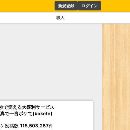
新規登録
ログイン
職人
秒で笑える大喜利サービス
真で一言ボケて(bokete)
ボケ投稿数
115,503,287
件