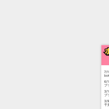
7/1
b
6/
プ
3/
プ
3/
干