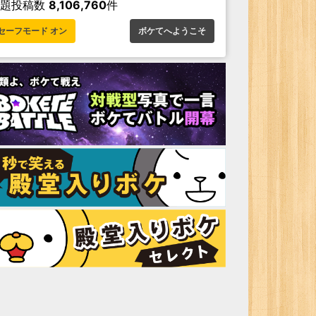
お題投稿数
8,106,760
件
セーフモード オン
ボケてへようこそ