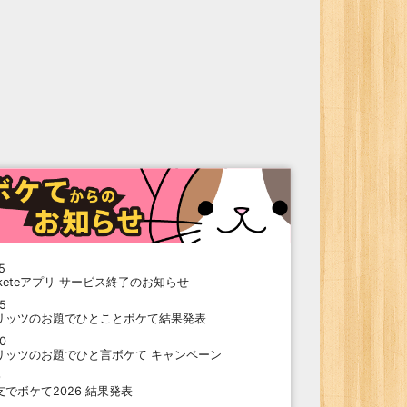
5
oketeアプリ サービス終了のお知らせ
15
リッツのお題でひとことボケて結果発表
10
リッツのお題でひと言ボケて キャンペーン
9
支でボケて2026 結果発表