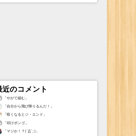
最近のコメント
「
やがて縮む
」
「
自分から飛び降りるんだ！
」
「
暗くなるとジ・エンド
」
「
叩けボンゴ
」
「
マジか！？(´Д`; )
」