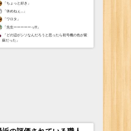
「
ちょっと好き
」
「
休めねぇ…
」
「
ワロタ
」
「
先生ーーーーーっ!!!
」
「
どの辺がシソなんだろうと思ったら初号機の色が紫
蘇だった
」