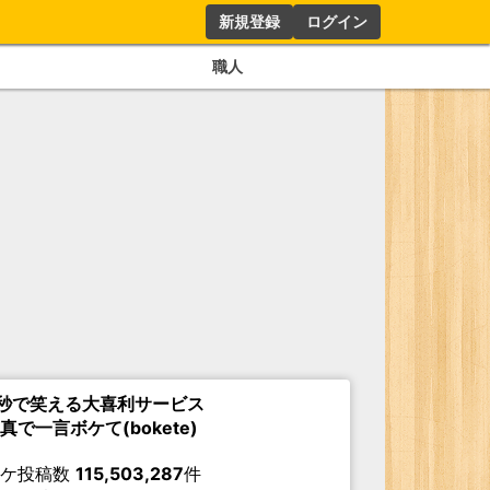
新規登録
ログイン
職人
秒で笑える大喜利サービス
真で一言ボケて(bokete)
ボケ投稿数
115,503,287
件