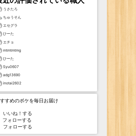
最近の評価されている職人
うさたろ
ちゅうそん
エセグラ
ひーた
エチョ
mtmtmtmg
ひーた
Syu0607
adg13690
inotai2602
すすめのボケを毎日お届け
いいね！する
フォローする
フォローする