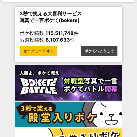
3秒で笑える大喜利サービス
写真で一言ボケて(bokete)
ボケ投稿数
115,511,748
件
お題投稿数
8,107,633
件
セーフモード オン
ボケてへようこそ