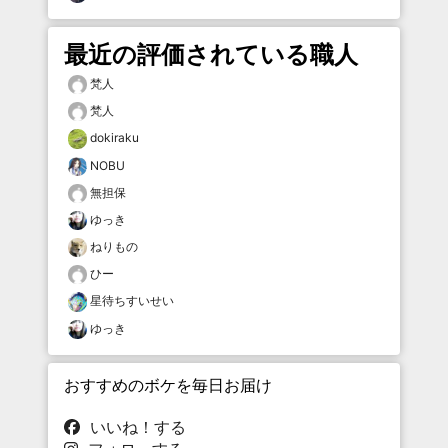
最近の評価されている職人
梵人
梵人
dokiraku
NOBU
無担保
ゆっき
ねりもの
ひー
星待ちすいせい
ゆっき
おすすめのボケを毎日お届け
いいね！する