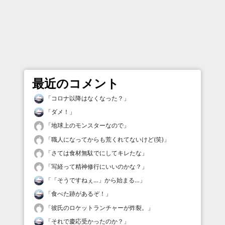
最近のコメント
「
コロナ以降はなくなった？
」
「
ダメ！
」
「
地球上のモンスターなので
」
「
職人になってからも荒くれてないけど(笑)
」
「
さては食材無駄でにしてキレたな
」
「
写経って精神修行にいいのかな？
」
「
「そうですねぇ…」から始まる…
」
「
食べた跡があるぞ！
」
「
彼氏のロケットランチャーが炸裂。
」
「
それで慶応受かったのか？
」