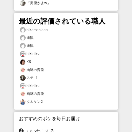
「
男優かよw
」
最近の評価されている職人
hikamaniaaa
達観
達観
hikiniku
K5
肉球の深淵
ステゴ
hikiniku
肉球の深淵
タムケン2
おすすめのボケを毎日お届け
いいね！する