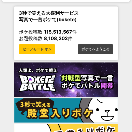
3秒で笑える大喜利サービス
写真で一言ボケて(bokete)
ボケ投稿数
115,513,567
件
お題投稿数
8,108,202
件
セーフモード オン
ボケてへようこそ