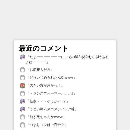
最近のコメント
「
たまーーーーーーーに、その星3も消えてる時ある
よねーーーー
」
「
お前犯人だろ
」
「
どういじめられたんやwww
」
「
大きい方が弟かっ！
」
「
トランスフォーマー、、、!!
」
「
墓多・・・そうかｯ！？
」
「
うまい棒ムスコスティック味
」
「
前が兄ちゃんかwww
」
「
つまりコレは⋯百合？
」