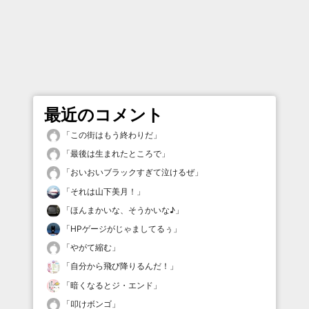
最近のコメント
「
この街はもう終わりだ
」
「
最後は生まれたところで
」
「
おいおいブラックすぎて泣けるぜ
」
「
それは山下美月！
」
「
ほんまかいな、そうかいな♪
」
「
HPゲージがじゃましてるぅ
」
「
やがて縮む
」
「
自分から飛び降りるんだ！
」
「
暗くなるとジ・エンド
」
「
叩けボンゴ
」