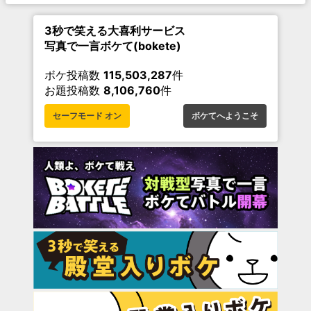
3秒で笑える大喜利サービス
写真で一言ボケて(bokete)
ボケ投稿数
115,503,287
件
お題投稿数
8,106,760
件
セーフモード オン
ボケてへようこそ