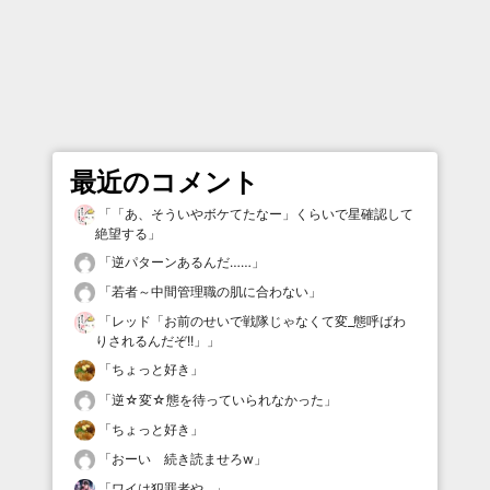
最近のコメント
「
「あ、そういやボケてたなー」くらいで星確認して
絶望する
」
「
逆パターンあるんだ……
」
「
若者～中間管理職の肌に合わない
」
「
レッド「お前のせいで戦隊じゃなくて変_態呼ばわ
りされるんだぞ!!」
」
「
ちょっと好き
」
「
逆☆変☆態を待っていられなかった
」
「
ちょっと好き
」
「
おーい 続き読ませろw
」
「
ワイは犯罪者や…
」