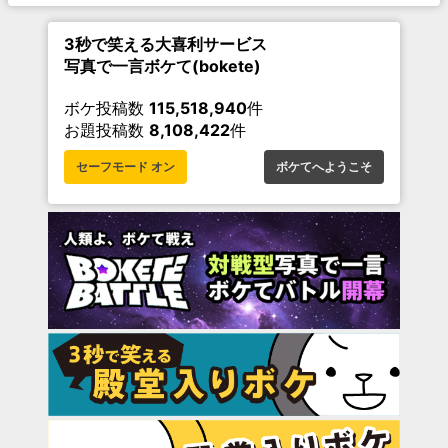
3秒で笑える大喜利サービス
写真で一言ボケて(bokete)
ボケ投稿数
115,518,940
件
お題投稿数
8,108,422
件
セーフモード オン
ボケてへようこそ