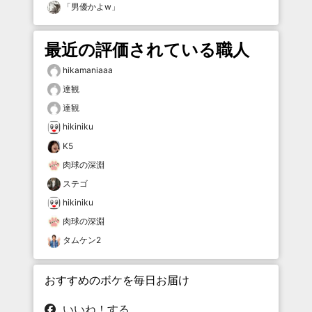
「
男優かよw
」
最近の評価されている職人
hikamaniaaa
達観
達観
hikiniku
K5
肉球の深淵
ステゴ
hikiniku
肉球の深淵
タムケン2
おすすめのボケを毎日お届け
いいね！する