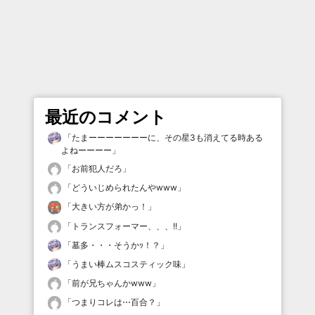
最近のコメント
「
たまーーーーーーーに、その星3も消えてる時ある
よねーーーー
」
「
お前犯人だろ
」
「
どういじめられたんやwww
」
「
大きい方が弟かっ！
」
「
トランスフォーマー、、、!!
」
「
墓多・・・そうかｯ！？
」
「
うまい棒ムスコスティック味
」
「
前が兄ちゃんかwww
」
「
つまりコレは⋯百合？
」