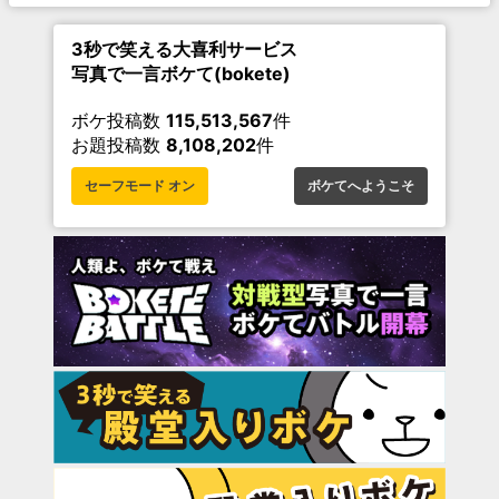
3秒で笑える大喜利サービス
写真で一言ボケて(bokete)
ボケ投稿数
115,513,567
件
お題投稿数
8,108,202
件
セーフモード オン
ボケてへようこそ