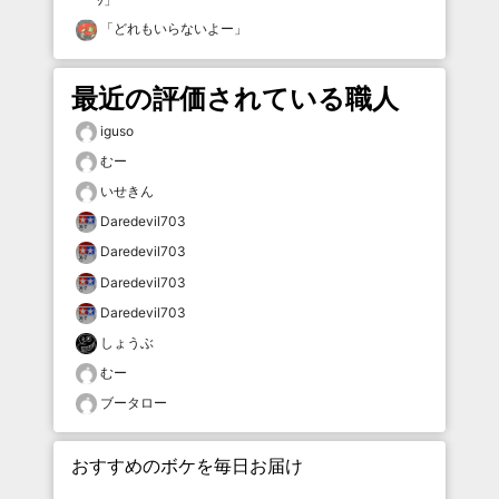
「
どれもいらないよー
」
最近の評価されている職人
iguso
むー
いせきん
Daredevil703
Daredevil703
Daredevil703
Daredevil703
しょうぶ
むー
ブータロー
おすすめのボケを毎日お届け