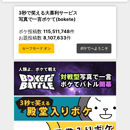
3秒で笑える大喜利サービス
写真で一言ボケて(bokete)
ボケ投稿数
115,511,748
件
お題投稿数
8,107,633
件
セーフモード オン
ボケてへようこそ