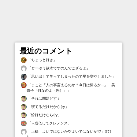
最近のコメント
「
ちょっと好き
」
「
どーゆう欲求ですのんでござるよ
」
「
思い出して笑ってしまったので星を増やしました
」
「
まこと「人の事言えるのか？今日は帰るか…」 美
奈子「何なのよ（怒）」
」
「
それは問題どすぇ
」
「
寝てるだけだから(ry
」
「
恰好だけなら(ry
」
「
↓成仏してクレメンス
」
「
上様「よいではないか♡よいではないか♡」(ｻｸｻ
ｸ
」