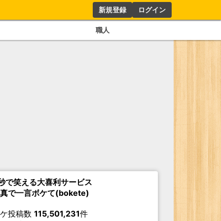
新規登録
ログイン
職人
秒で笑える大喜利サービス
真で一言ボケて(bokete)
ボケ投稿数
115,501,231
件