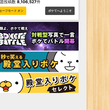
お題投稿数
8,106,527
件
セーフモード オン
ボケてへようこそ