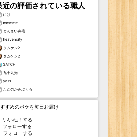
最近の評価されている職人
にけ
mmmmm
どんまい鼻毛
heavencity
タムケン2
タムケン2
SATCH
九十九光
yass
ただのかみぶくろ
すすめのボケを毎日お届け
いいね！する
フォローする
フォローする