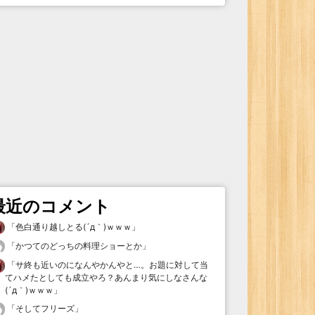
最近のコメント
「
色白通り越しとる(´д｀)ｗｗｗ
」
「
かつてのどっちの料理ショーとか
」
「
サ終も近いのになんやかんやと…。お題に対して当
てハメたとしても成立やろ？あんまり気にしなさんな
(´д｀)ｗｗｗ
」
「
そしてフリーズ
」