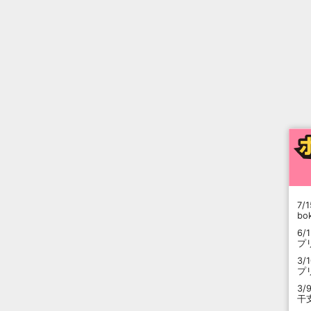
7/1
b
6/
プ
3/
プ
3/
干