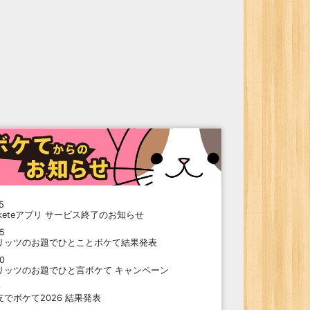
5
oketeアプリ サービス終了のお知らせ
15
リッツのお題でひとことボケて結果発表
10
リッツのお題でひと言ボケて キャンペーン
9
支でボケて2026 結果発表