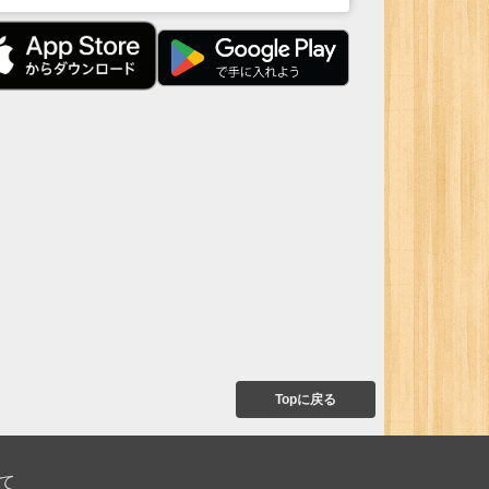
Topに戻る
て