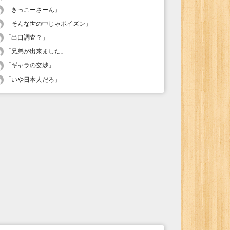
「
きっこーさーん
」
「
そんな世の中じゃポイズン
」
「
出口調査？
」
「
兄弟が出来ました
」
「
ギャラの交渉
」
「
いや日本人だろ
」