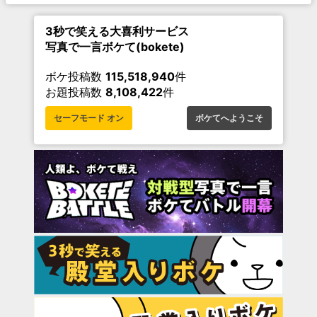
3秒で笑える大喜利サービス
写真で一言ボケて(bokete)
ボケ投稿数
115,518,940
件
お題投稿数
8,108,422
件
セーフモード オン
ボケてへようこそ