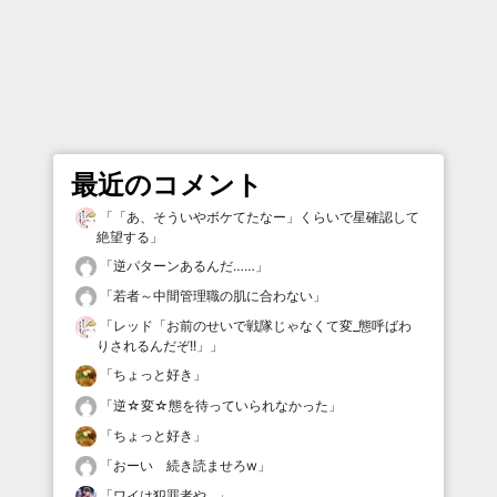
最近のコメント
「
「あ、そういやボケてたなー」くらいで星確認して
絶望する
」
「
逆パターンあるんだ……
」
「
若者～中間管理職の肌に合わない
」
「
レッド「お前のせいで戦隊じゃなくて変_態呼ばわ
りされるんだぞ!!」
」
「
ちょっと好き
」
「
逆☆変☆態を待っていられなかった
」
「
ちょっと好き
」
「
おーい 続き読ませろw
」
「
ワイは犯罪者や…
」