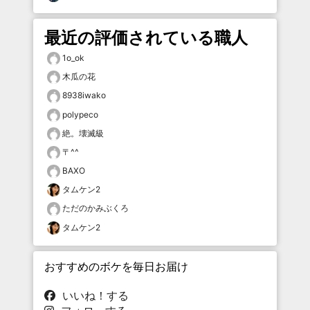
最近の評価されている職人
1o_ok
木瓜の花
8938iwako
polypeco
絶。壊滅級
〒^^
BAXO
タムケン2
ただのかみぶくろ
タムケン2
おすすめのボケを毎日お届け
いいね！する