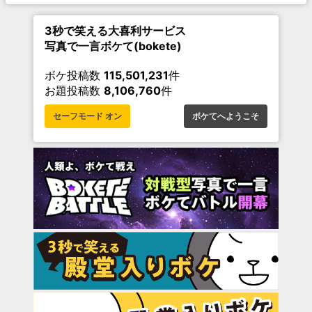
3秒で笑える大喜利サービス
写真で一言ボケて(bokete)
ボケ投稿数
115,501,231
件
お題投稿数
8,106,760
件
セーフモード オン
ボケてへようこそ