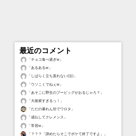
最近のコメント
「
チョコ食べ過ぎw
」
「
あるあるw
」
「
しばらく立ち直れない(泣)
」
「
ウソこくでねぇw
」
「
あそこに野生のブーピッグがおるじゃろ？
」
「
大袈裟すぎるっ！
」
「
ただの暴れん坊でワロタ
」
「
成仏してクレメンス
」
「
常習w
」
「
？？？「諦めたらそこでボケて終了ですよ」
」