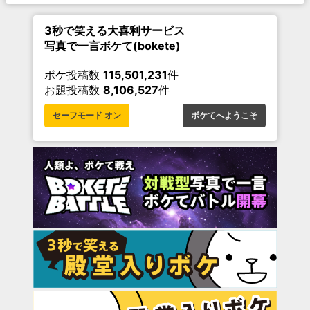
3秒で笑える大喜利サービス
写真で一言ボケて(bokete)
ボケ投稿数
115,501,231
件
お題投稿数
8,106,527
件
セーフモード オン
ボケてへようこそ