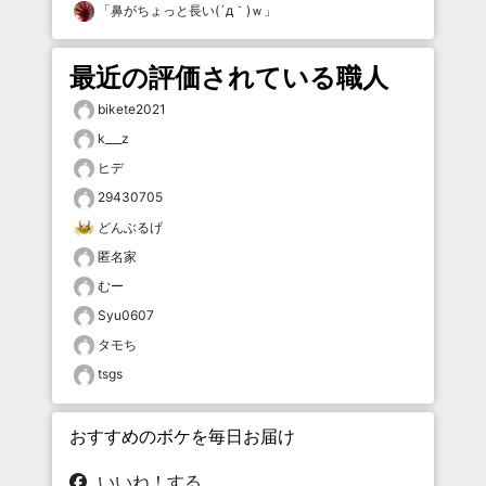
「
鼻がちょっと長い(´д｀)ｗ
」
最近の評価されている職人
bikete2021
k___z
ヒデ
29430705
どんぶるげ
匿名家
むー
Syu0607
タモち
tsgs
おすすめのボケを毎日お届け
いいね！する