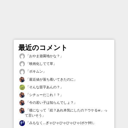
最近のコメント
「
おやま遊園地かな？
」
「
映画化してて草
」
「
ポキムン
」
「
最近値が落ち着いてきたのに
」
「
そんな苗字あんの？
」
「
シチューだこれ！？
」
「
今の若い子は知らんでしょ？
」
「
後になって「絵？あれ本気にしたの？ウケるw」っ
て言いそう
」
「
△もなく…ぎゃひゃひゃひゃひゃ(ボケ狆)
」