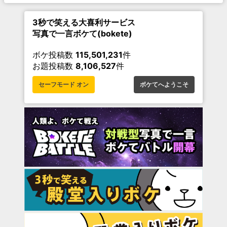
3秒で笑える大喜利サービス
写真で一言ボケて(bokete)
ボケ投稿数
115,501,231
件
お題投稿数
8,106,527
件
セーフモード オン
ボケてへようこそ