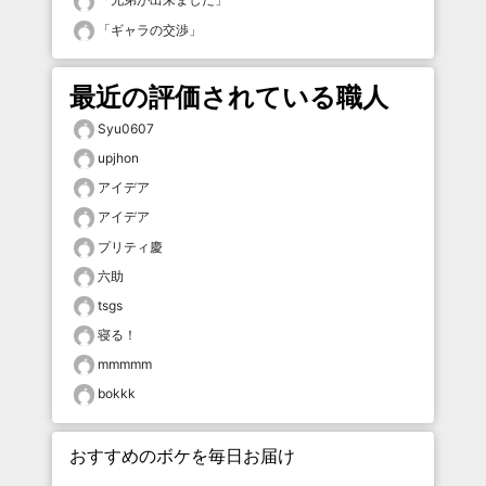
「
ギャラの交渉
」
最近の評価されている職人
Syu0607
upjhon
アイデア
アイデア
プリティ慶
六助
tsgs
寝る！
mmmmm
bokkk
おすすめのボケを毎日お届け