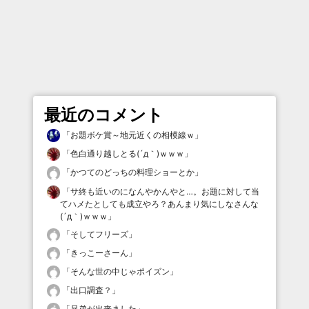
最近のコメント
「
お題ボケ賞～地元近くの相模線ｗ
」
「
色白通り越しとる(´д｀)ｗｗｗ
」
「
かつてのどっちの料理ショーとか
」
「
サ終も近いのになんやかんやと…。お題に対して当
てハメたとしても成立やろ？あんまり気にしなさんな
(´д｀)ｗｗｗ
」
「
そしてフリーズ
」
「
きっこーさーん
」
「
そんな世の中じゃポイズン
」
「
出口調査？
」
「
兄弟が出来ました
」