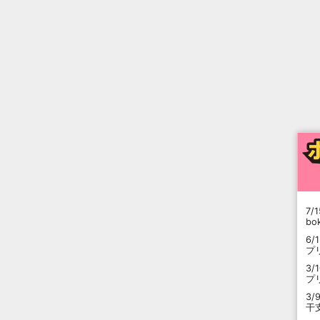
7/1
b
6/
プ
3/
プ
3/
干