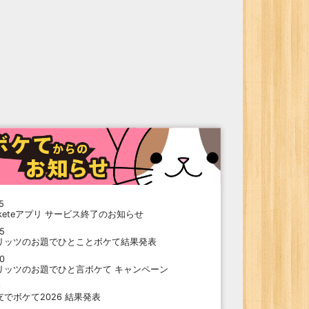
5
oketeアプリ サービス終了のお知らせ
15
リッツのお題でひとことボケて結果発表
10
リッツのお題でひと言ボケて キャンペーン
9
支でボケて2026 結果発表