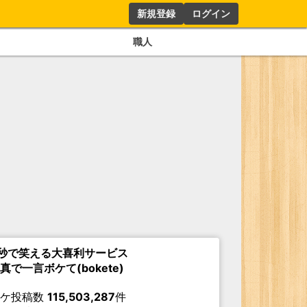
新規登録
ログイン
職人
秒で笑える大喜利サービス
真で一言ボケて(bokete)
ボケ投稿数
115,503,287
件