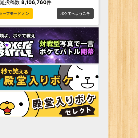
お題投稿数
8,106,760
件
セーフモード オン
ボケてへようこそ