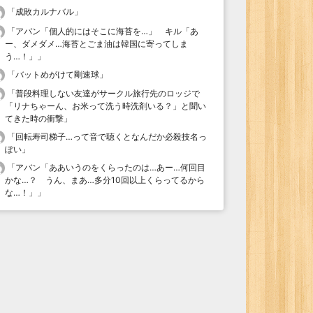
「
成敗カルナバル
」
「
アバン「個人的にはそこに海苔を…」 キル「あ
ー、ダメダメ…海苔とごま油は韓国に寄ってしま
う…！」
」
「
バットめがけて剛速球
」
「
普段料理しない友達がサークル旅行先のロッジで
「リナちゃーん、お米って洗う時洗剤いる？」と聞い
てきた時の衝撃
」
「
回転寿司梯子…って音で聴くとなんだか必殺技名っ
ぽい
」
「
アバン「ああいうのをくらったのは…あー…何回目
かな…？ うん、まあ…多分10回以上くらってるから
な…！」
」