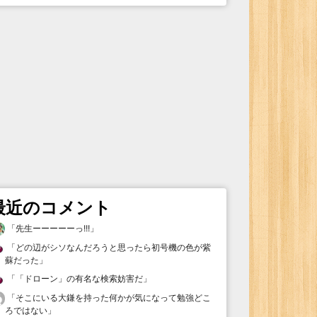
最近のコメント
「
先生ーーーーーっ!!!
」
「
どの辺がシソなんだろうと思ったら初号機の色が紫
蘇だった
」
「
「ドローン」の有名な検索妨害だ
」
「
そこにいる大鎌を持った何かが気になって勉強どこ
ろではない
」