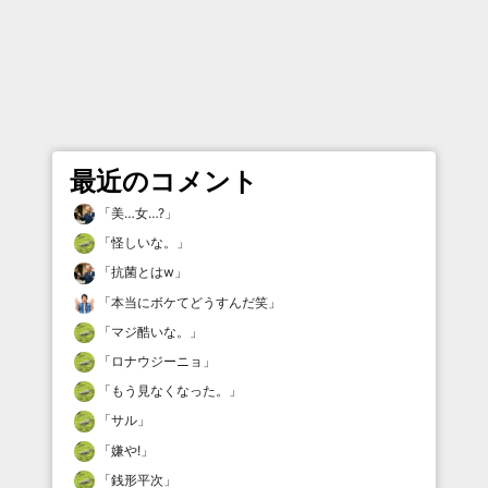
最近のコメント
「
美…女…?
」
「
怪しいな。
」
「
抗菌とはw
」
「
本当にボケてどうすんだ笑
」
「
マジ酷いな。
」
「
ロナウジーニョ
」
「
もう見なくなった。
」
「
サル
」
「
嫌や!
」
「
銭形平次
」