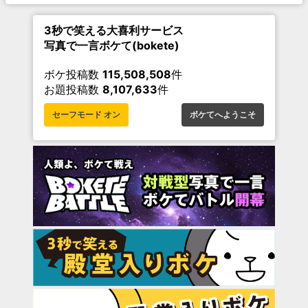
3秒で笑える大喜利サービス
写真で一言ボケて(bokete)
ボケ投稿数
115,508,508
件
お題投稿数
8,107,633
件
セーフモード オン
ボケてへようこそ