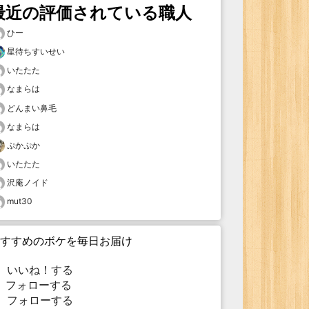
最近の評価されている職人
ひー
星待ちすいせい
いたたた
なまらは
どんまい鼻毛
なまらは
ぷかぷか
いたたた
沢庵ノイド
mut30
すすめのボケを毎日お届け
いいね！する
フォローする
フォローする