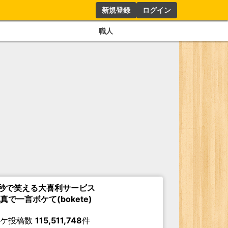
新規登録
ログイン
職人
秒で笑える大喜利サービス
真で一言ボケて(bokete)
ボケ投稿数
115,511,748
件