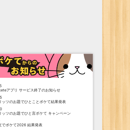
5
oketeアプリ サービス終了のお知らせ
15
リッツのお題でひとことボケて結果発表
10
リッツのお題でひと言ボケて キャンペーン
9
支でボケて2026 結果発表