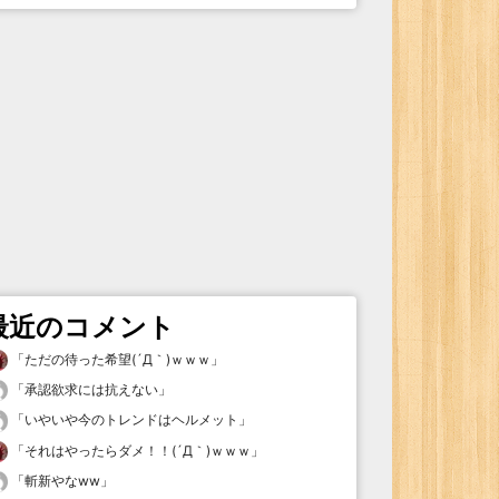
最近のコメント
「
ただの待った希望(´Д｀)ｗｗｗ
」
「
承認欲求には抗えない
」
「
いやいや今のトレンドはヘルメット
」
「
それはやったらダメ！！(´Д｀)ｗｗｗ
」
「
斬新やなww
」