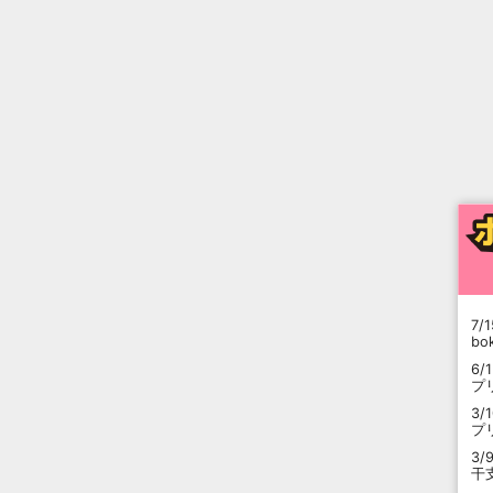
7/1
b
6/
プ
3/
プ
3/
干