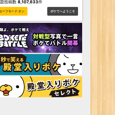
お題投稿数
8,107,633
件
セーフモード オン
ボケてへようこそ