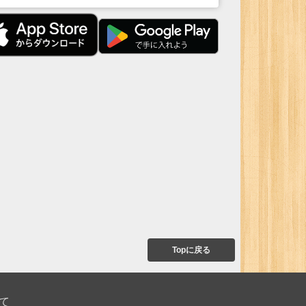
Topに戻る
て