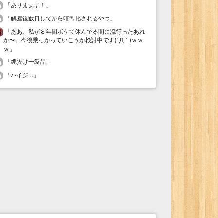
「
ありまぁす！
」
「
解雇後数日してから暗号化されるやつ
」
「
ああ、私が８年間ボケて休んでる間に流行ったあれ
か〜。今後乗っかっていこうか検討中です(´Д｀)ｗｗ
ｗ
」
「
縄抜け一級品
」
「
ハイジ…
」