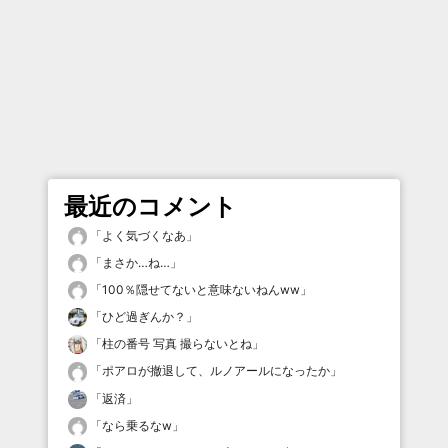
最近のコメント
「
よく気づくなあ
」
「
まさか…ね…
」
「
100％隠せてないと意味ないねんww
」
「
ひど過ぎんか？
」
「
柱の番号 写真 撮らないとね
」
「
ポアロが撤退して、ルノアールになったか
」
「
返済
」
「
なら乗るなw
」