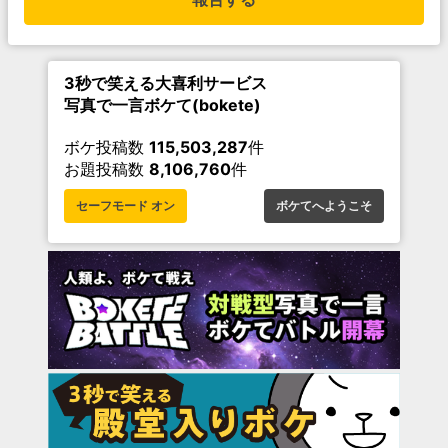
3秒で笑える大喜利サービス
写真で一言ボケて(bokete)
ボケ投稿数
115,503,287
件
お題投稿数
8,106,760
件
セーフモード オン
ボケてへようこそ