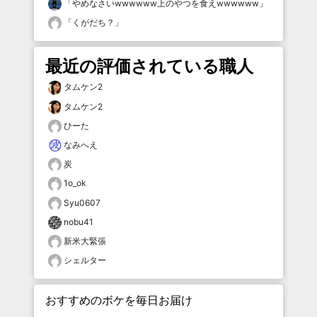
「
やめなさいwwwwww上のやつを食えwwwwww
」
「
くがだち？
」
最近の評価されている職人
タムケン2
タムケン2
ひーた
なみへえ
炭
1o_ok
Syu0607
nobu41
新米大緊張
シェルター
おすすめのボケを毎日お届け