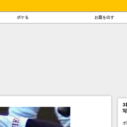
ボケる
お題を出す
3
写