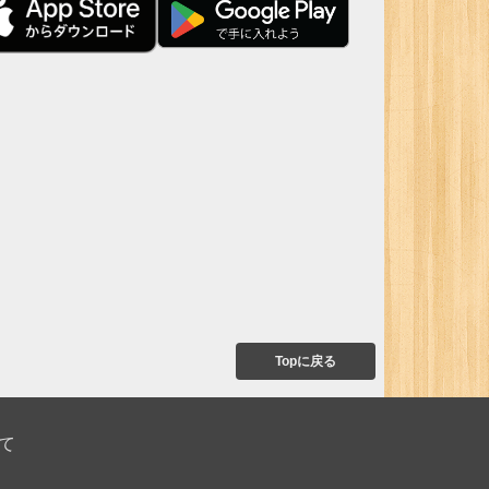
Topに戻る
て