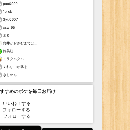
poo0999
1o_ok
Syu0607
cswr95
まる
向井がおさむまでは…
鈴美紅
ミラクルクル
くれないか豚を
きしめん
すすめのボケを毎日お届け
いいね！する
フォローする
フォローする