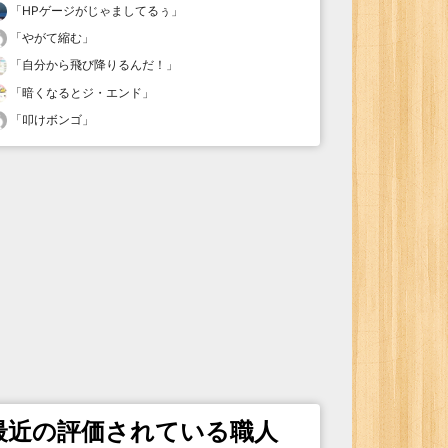
「
HPゲージがじゃましてるぅ
」
「
やがて縮む
」
「
自分から飛び降りるんだ！
」
「
暗くなるとジ・エンド
」
「
叩けボンゴ
」
最近の評価されている職人