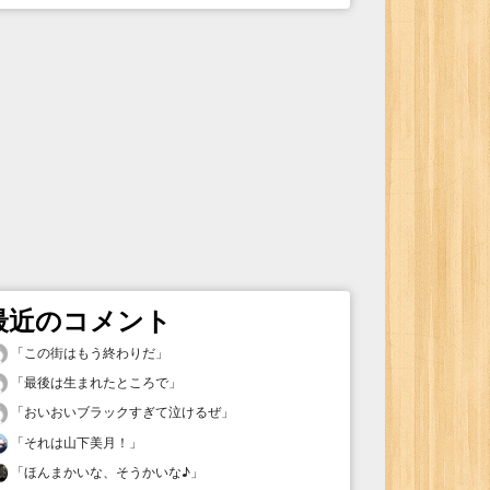
最近のコメント
「
この街はもう終わりだ
」
「
最後は生まれたところで
」
「
おいおいブラックすぎて泣けるぜ
」
「
それは山下美月！
」
「
ほんまかいな、そうかいな♪
」