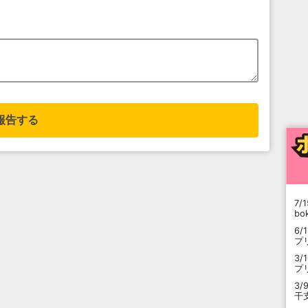
報告する
7/1
b
6/
プ
3/
プ
3/
干