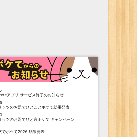
5
oketeアプリ サービス終了のお知らせ
15
リッツのお題でひとことボケて結果発表
10
リッツのお題でひと言ボケて キャンペーン
9
支でボケて2026 結果発表