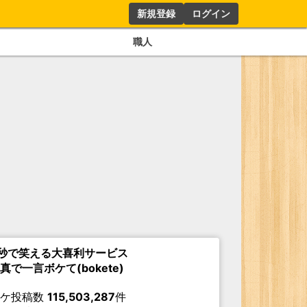
新規登録
ログイン
職人
秒で笑える大喜利サービス
真で一言ボケて(bokete)
ボケ投稿数
115,503,287
件