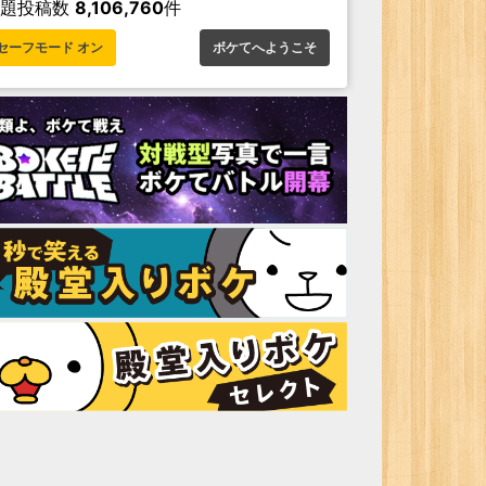
お題投稿数
8,106,760
件
セーフモード オン
ボケてへようこそ