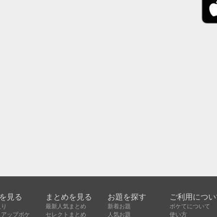
を見る
まとめを見る
お題を探す
ご利用につい
入り
最新人気まとめ
新着お題
ボケてについて
クアップボケ
セレクトまとめ
人気お題
使い方