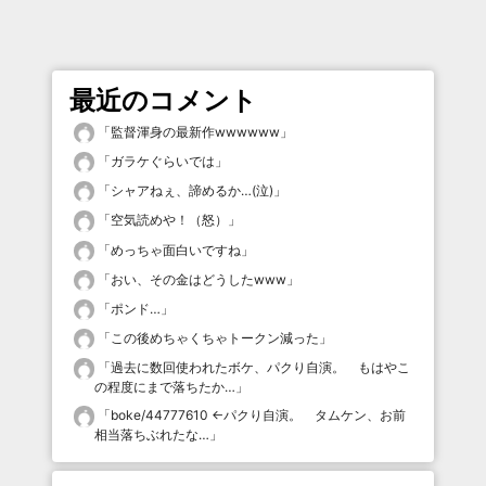
最近のコメント
「
監督渾身の最新作wwwwww
」
「
ガラケぐらいでは
」
「
シャアねぇ、諦めるか…(泣)
」
「
空気読めや！（怒）
」
「
めっちゃ面白いですね
」
「
おい、その金はどうしたwww
」
「
ポンド…
」
「
この後めちゃくちゃトークン減った
」
「
過去に数回使われたボケ、パクり自演。 もはやこ
の程度にまで落ちたか…
」
「
boke/44777610 ←パクり自演。 タムケン、お前
相当落ちぶれたな…
」