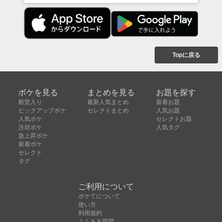
Topに戻る
ボケを見る
まとめを見る
お題を探す
殿堂入り
最新人気まとめ
新着お題
ピックアップボケ
セレクトまとめ
人気お題
人気ボケ
セレクトお題
注目ボケ
人気タグ
急上昇ボケ
新着ボケ
セレクト
タグ
ご利用について
ボケてについて
使い方
利用規約
よくある質問