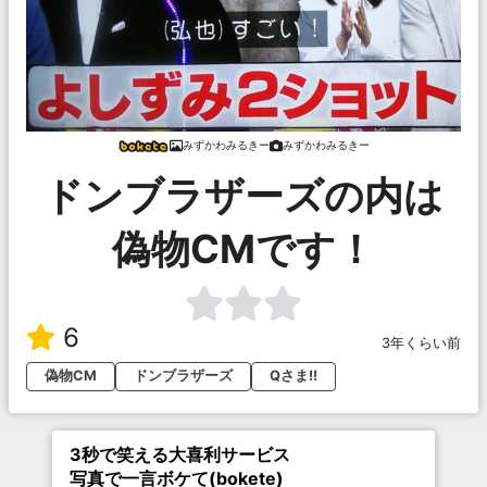
みずかわみるきー
みずかわみるきー
ドンブラザーズの内は
偽物CMです！
6
3年くらい前
偽物CM
ドンブラザーズ
Qさま!!
3秒で笑える大喜利サービス
写真で一言ボケて(bokete)