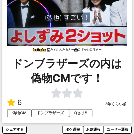
みずかわみるきー
みずかわみるきー
ドンブラザーズの内は
偽物CMです！
6
3年くらい前
偽物CM
ドンブラザーズ
Qさま!!
シェアする
ボケ通報
お題通報
ユーザー通報