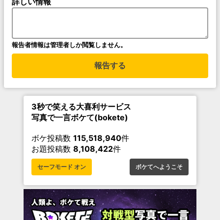
詳しい情報
報告者情報は管理者しか閲覧しません。
報告する
3秒で笑える大喜利サービス
写真で一言ボケて(bokete)
ボケ投稿数
115,518,940
件
お題投稿数
8,108,422
件
セーフモード オン
ボケてへようこそ