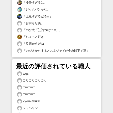
「
冷静すぎるは
」
「
ジャムパンかな
」
「
上級すぎるだろw
」
「
お前もな笑
」
「
のび太「◯す気か〜!!」
」
「
ちょっと好き
」
「
及川奈央だね
」
「
のび太からするとスネジャイが金魚以下で草
」
最近の評価されている職人
tsgs
ごりごりごりごり
mmmmm
mmmmm
kyoukaku01
ジャベリン