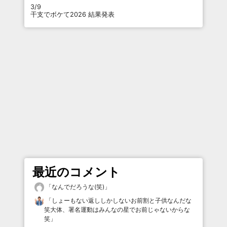
3/9
干支でボケて2026 結果発表
最近のコメント
「
なんでだろうな(笑)
」
「
しょーもない返ししかしないお前割と子供なんだな
笑大体、署名運動はみんなの星でお前じゃないからな
笑
」