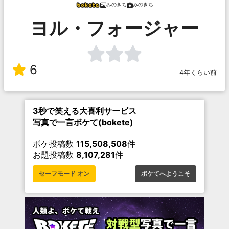
みのきち
みのきち
ヨル・フォージャー
6
4年くらい前
3秒で笑える大喜利サービス
写真で一言ボケて(bokete)
ボケ投稿数
115,508,508
件
お題投稿数
8,107,281
件
セーフモード オン
ボケてへようこそ