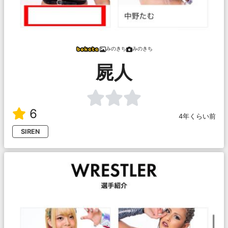
みのきち
みのきち
屍人
6
4年くらい前
SIREN