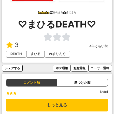
みのきち
みのきち
♡まひるDEATH♡
3
4年くらい前
DEATH
まひる
れすりんぐ
シェアする
ボケ通報
お題通報
ユーザー通報
コメント順
星つけた順
khbd
もっと見る