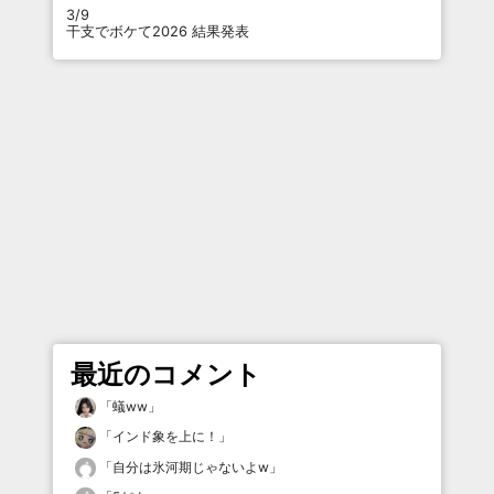
3/9
干支でボケて2026 結果発表
最近のコメント
「
蟻ww
」
「
インド象を上に！
」
「
自分は氷河期じゃないよw
」