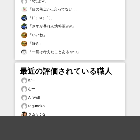
「
5だよw
」
「
目の焦点が…合ってない…
」
「
(´；ω；｀)
」
「
さすが暴れん坊将軍ww
」
「
いいね
」
「
好き
」
「
一度は考えたことあるやつ
」
最近の評価されている職人
むー
むー
Airwolf
taguneko
タムケン2
むー
にけ
化狸