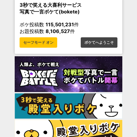
3秒で笑える大喜利サービス
写真で一言ボケて(bokete)
ボケ投稿数
115,501,231
件
お題投稿数
8,106,527
件
セーフモード オン
ボケてへようこそ