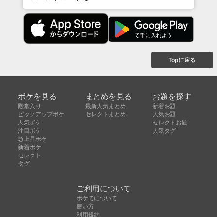
Topに戻る
ボケを見る
まとめを見る
お題を探す
殿堂入り
最新人気まとめ
新着お題
ピックアップボケ
セレクトまとめ
人気お題
人気ボケ
セレクトお題
注目ボケ
人気タグ
急上昇ボケ
新着ボケ
セレクト
タグ
ご利用について
ボケてについて
使い方
利用規約