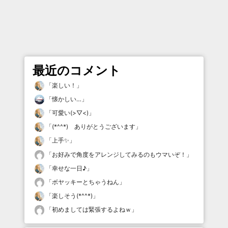
最近のコメント
「
楽しい！
」
「
懐かしい…
」
「
可愛い(>▽<)
」
「
(*^^*) ありがとうございます
」
「
上手✨
」
「
お好みで角度をアレンジしてみるのもウマいぞ！
」
「
幸せな一日♪
」
「
ボヤッキーとちゃうねん
」
「
楽しそう(*^^*)
」
「
初めましては緊張するよねｗ
」