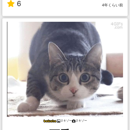
6
4年くらい前
ヌキゾー
ヌキゾー