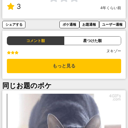
3
4年くらい前
シェアする
ボケ通報
お題通報
ユーザー通報
コメント順
星つけた順
ヌキゾー
もっと見る
同じお題のボケ