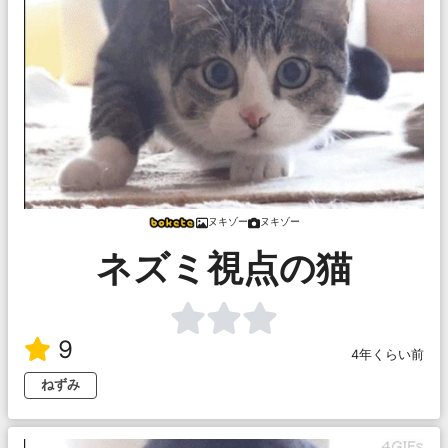
ヌキゾー
ヌキゾー
ネズミ視点の猫
9
4年くらい前
ねずみ