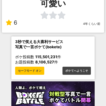
可愛い
6
4年くらい前
3秒で笑える大喜利サービス
写真で一言ボケて(bokete)
ボケ投稿数
115,501,231
件
お題投稿数
8,106,527
件
セーフモード オン
ボケてへようこそ