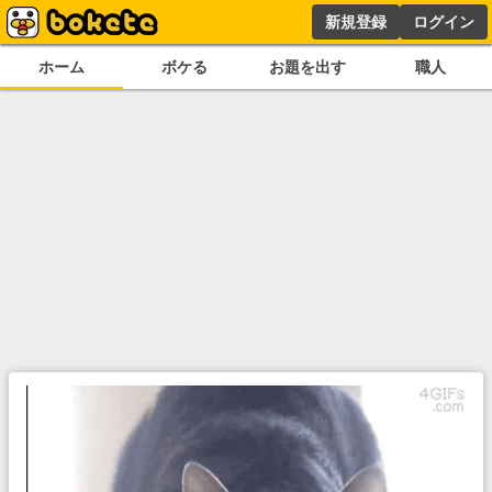
新規登録
ログイン
ホーム
ボケる
お題を出す
職人