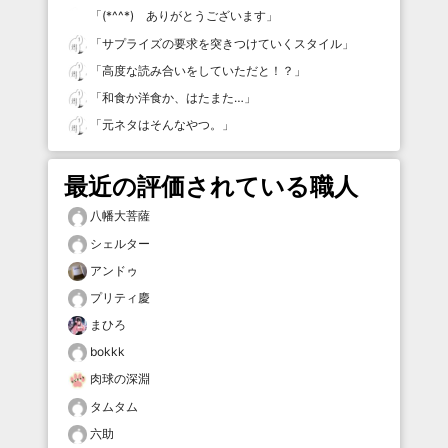
「
(*^^*) ありがとうございます
」
「
サプライズの要求を突きつけていくスタイル
」
「
高度な読み合いをしていただと！？
」
「
和食か洋食か、はたまた…
」
「
元ネタはそんなやつ。
」
最近の評価されている職人
八幡大菩薩
シェルター
アンドゥ
プリティ慶
まひろ
bokkk
肉球の深淵
タムタム
六助