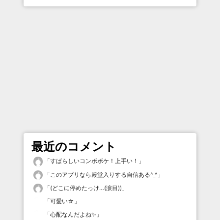
最近のコメント
「
すばらしいコンボボケ！上手い！
」
「
このアプリなら殿堂入りする自信ある^_^
」
「
(どこに停めたっけ…(涙目))
」
「
可愛い☆
」
「
心配なんだよね✨
」