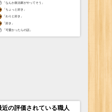
「
なんか政治家がやってそう
」
「
ちょっと好き
」
「
わりと好き
」
「
好き
」
「
可愛かったらの話
」
最近の評価されている職人