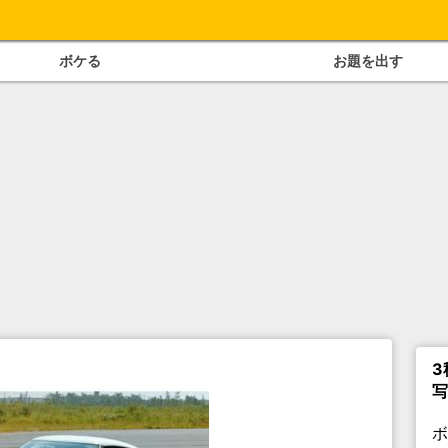
ボケる
お題を出す
3
写