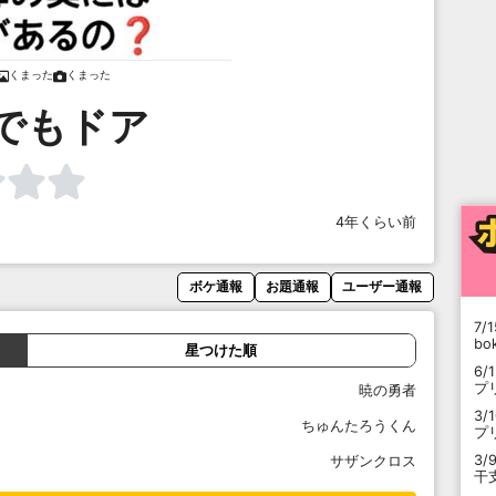
くまった
くまった
でもドア
4年くらい前
ボケ通報
お題通報
ユーザー通報
7/1
b
星つけた順
6/
プ
暁の勇者
3/
ちゅんたろうくん
プ
3/
サザンクロス
干