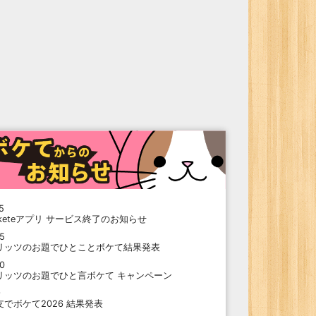
5
oketeアプリ サービス終了のお知らせ
15
リッツのお題でひとことボケて結果発表
10
リッツのお題でひと言ボケて キャンペーン
9
支でボケて2026 結果発表