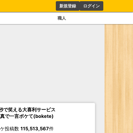
新規登録
ログイン
職人
秒で笑える大喜利サービス
真で一言ボケて(bokete)
ボケ投稿数
115,513,567
件