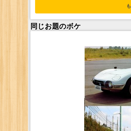
も
同じお題のボケ