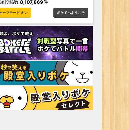
お題投稿数
8,107,869
件
セーフモード オン
ボケてへようこそ