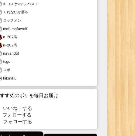
キヨスケ=テンペスト
くれないか豚を
ロックオン
mofumofuwolf
n-202号
n-202号
nayandol
tsgs
ロボ
hikiniku
すすめのボケを毎日お届け
いいね！する
フォローする
フォローする