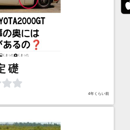
くまった
くまった
定 礎
4年くらい前