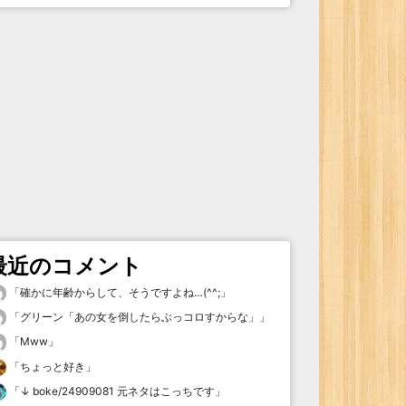
最近のコメント
「
確かに年齢からして、そうですよね…(^^;
」
「
グリーン「あの女を倒したらぶっコロすからな」
」
「
Mww
」
「
ちょっと好き
」
「
↓ boke/24909081 元ネタはこっちです
」