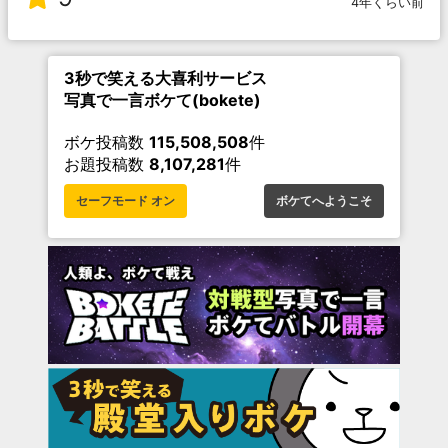
4年くらい前
3秒で笑える大喜利サービス
写真で一言ボケて(bokete)
ボケ投稿数
115,508,508
件
お題投稿数
8,107,281
件
セーフモード オン
ボケてへようこそ