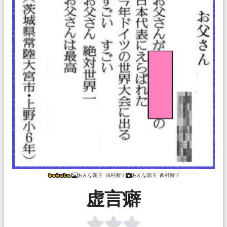
おんな題主･西村蜜子
おんな題主･西村蜜子
虚言癖