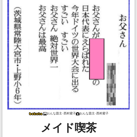
おんな題主･西村蜜子
おんな題主･西村蜜子
メイド喫茶