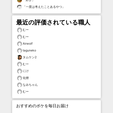
「
一度は考えたことあるやつ
」
最近の評価されている職人
むー
むー
Airwolf
taguneko
タムケン2
むー
にけ
化狸
なみちゃん
むー
おすすめのボケを毎日お届け