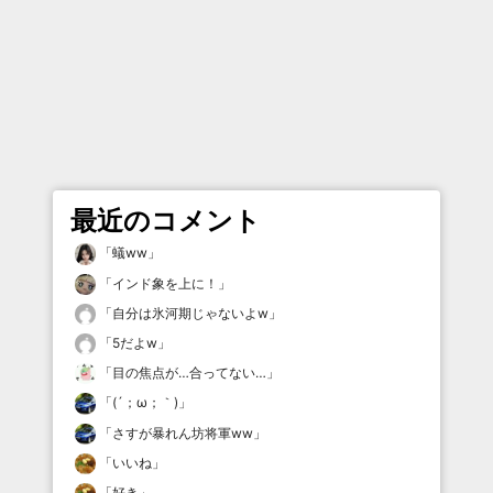
最近のコメント
「
蟻ww
」
「
インド象を上に！
」
「
自分は氷河期じゃないよw
」
「
5だよw
」
「
目の焦点が…合ってない…
」
「
(´；ω；｀)
」
「
さすが暴れん坊将軍ww
」
「
いいね
」
「
好き
」