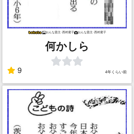
おんな題主･西村蜜子
おんな題主･西村蜜子
何かしら
9
4年くらい前