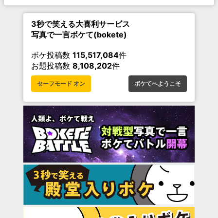
3秒で笑える大喜利サービス
写真で一言ボケて(bokete)
ボケ投稿数
115,517,084
件
お題投稿数
8,108,202
件
セーフモード オン
ボケてへようこそ