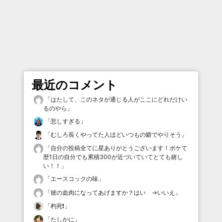
最近のコメント
「
はたして、このネタが通じる人がここにどれだけい
るのやら
」
「
悲しすぎる
」
「
むしろ長くやってた人ほどいつもの癖でやりそう
」
「
自分の投稿全てに星ありがとうございます！ボケて
歴1日の自分でも累積300が近づいていてとても嬉し
い！！
」
「
エースコックの味
」
「
彼の血肉になってあげますか？はい →いいえ
」
「
杓死❗️
」
「
たしかに
」