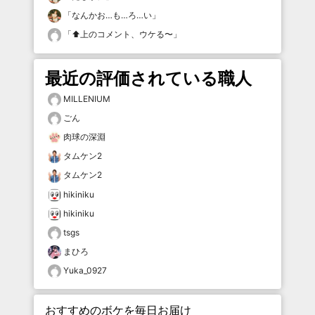
「
なんかお…も…ろ…い
」
「
⬆️上のコメント、ウケる〜
」
最近の評価されている職人
MILLENIUM
ごん
肉球の深淵
タムケン2
タムケン2
hikiniku
hikiniku
tsgs
まひろ
Yuka_0927
おすすめのボケを毎日お届け