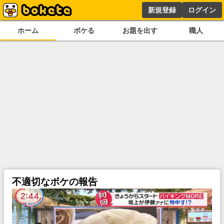
新規登録
ログイン
ホーム
ボケる
お題を出す
職人
不適切なボケの報告