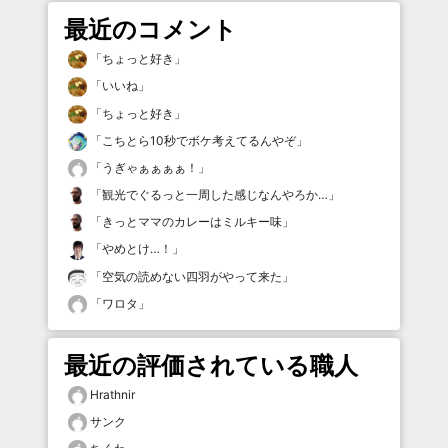
最近のコメント
「
ちょっと好き
」
「
いいね
」
「
ちょっと好き
」
「
こちとら10秒でボケ考えてるんやぞ
」
「
うぎゃぁぁぁぁ！
」
「
観光でぐるっと一周した感じなんやろか…
」
「
きっとママのカレーはミルキー味
」
「
やめとけ…！
」
「
空気の読めない四羽がやって来た
」
「
ワロタ
」
最近の評価されている職人
Hrathnir
サンク