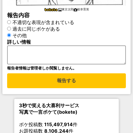
東京太郎
岐阜育英
報告内容
不適切な表現が含まれている
過去に同じボケがある
その他
詳しい情報
報告者情報は管理者しか閲覧しません。
報告する
3秒で笑える大喜利サービス
写真で一言ボケて(bokete)
ボケ投稿数
115,497,914
件
お題投稿数
8,106,244
件