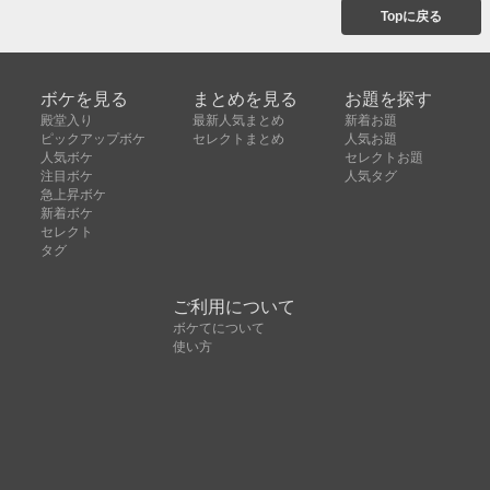
Topに戻る
ボケを見る
まとめを見る
お題を探す
殿堂入り
最新人気まとめ
新着お題
ピックアップボケ
セレクトまとめ
人気お題
人気ボケ
セレクトお題
注目ボケ
人気タグ
急上昇ボケ
新着ボケ
セレクト
タグ
ご利用について
ボケてについて
使い方
利用規約
よくある質問
クッキーの利用について
お問い合わせ
広告掲載について
運営会社