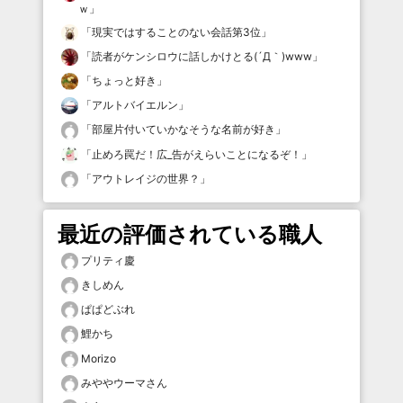
ｗ
」
「
現実ではすることのない会話第3位
」
「
読者がケンシロウに話しかけとる(´Д｀)www
」
「
ちょっと好き
」
「
アルトバイエルン
」
「
部屋片付いていかなそうな名前が好き
」
「
止めろ罠だ！広_告がえらいことになるぞ！
」
「
アウトレイジの世界？
」
最近の評価されている職人
プリティ慶
きしめん
ぱぱどぶれ
鯉かち
Morizo
みややウーマさん