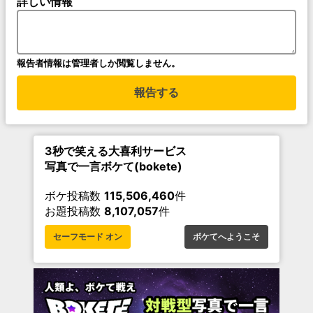
詳しい情報
報告者情報は管理者しか閲覧しません。
報告する
3秒で笑える大喜利サービス
写真で一言ボケて(bokete)
ボケ投稿数
115,506,460
件
お題投稿数
8,107,057
件
セーフモード オン
ボケてへようこそ