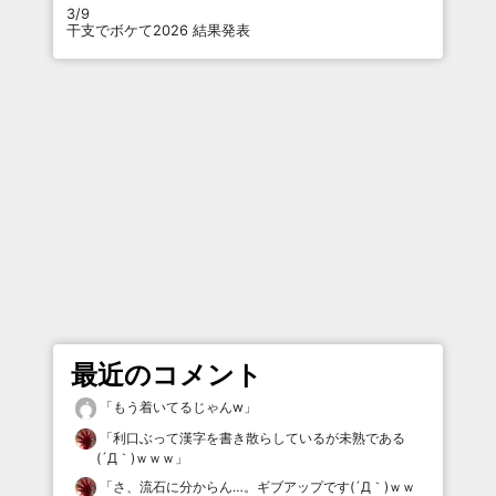
3/9
干支でボケて2026 結果発表
最近のコメント
「
もう着いてるじゃんw
」
「
利口ぶって漢字を書き散らしているが未熟である
(´Д｀)ｗｗｗ
」
「
さ、流石に分からん…。ギブアップです(´Д｀)ｗｗ