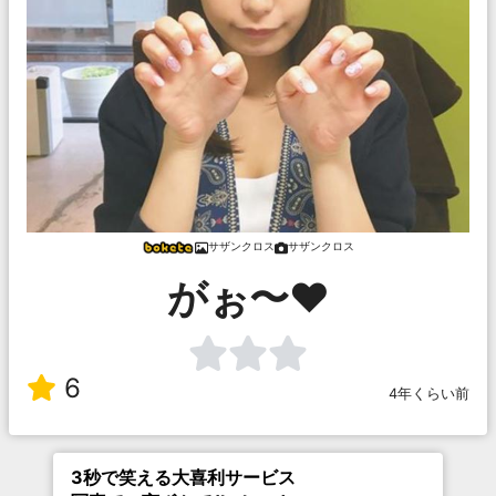
サザンクロス
サザンクロス
がぉ〜❤️
6
4年くらい前
3秒で笑える大喜利サービス