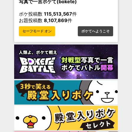
写真で一言ボケて(bokete)
ボケ投稿数
115,513,567
件
お題投稿数
8,107,869
件
セーフモード オン
ボケてへようこそ