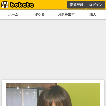
新規登録
ログイン
ホーム
ボケる
お題を出す
職人