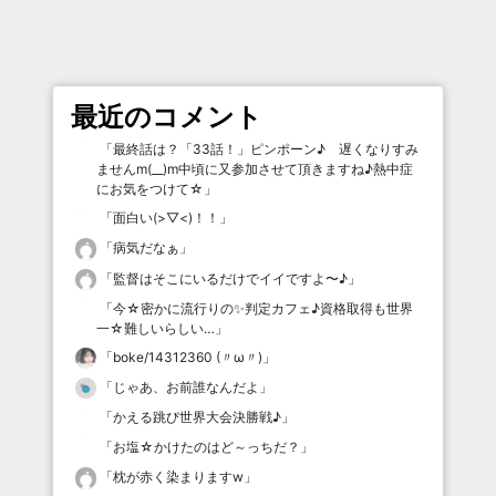
最近のコメント
「
最終話は？「33話！」ピンポーン♪ 遅くなりすみ
ませんm(__)m中頃に又参加させて頂きますね♪熱中症
にお気をつけて☆
」
「
面白い(>▽<)！！
」
「
病気だなぁ
」
「
監督はそこにいるだけでイイですよ〜♪
」
「
今☆密かに流行りの✨判定カフェ♪資格取得も世界
一☆難しいらしい…
」
「
boke/14312360 (〃ω〃)
」
「
じゃあ、お前誰なんだよ
」
「
かえる跳び世界大会決勝戦♪
」
「
お塩☆かけたのはど～っちだ？
」
「
枕が赤く染まりますw
」