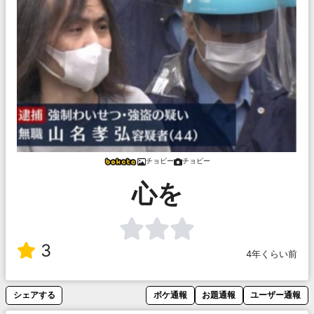
チョビー
チョビー
心を
3
4年くらい前
シェアする
ボケ通報
お題通報
ユーザー通報