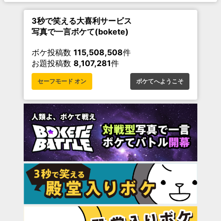
3秒で笑える大喜利サービス
写真で一言ボケて(bokete)
ボケ投稿数
115,508,508
件
お題投稿数
8,107,281
件
セーフモード オン
ボケてへようこそ