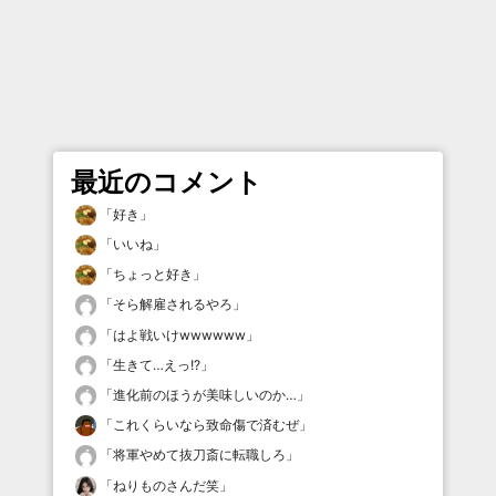
最近のコメント
「
好き
」
「
いいね
」
「
ちょっと好き
」
「
そら解雇されるやろ
」
「
はよ戦いけwwwwww
」
「
生きて…えっ!?
」
「
進化前のほうが美味しいのか…
」
「
これくらいなら致命傷で済むぜ
」
「
将軍やめて抜刀斎に転職しろ
」
「
ねりものさんだ笑
」