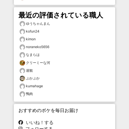
最近の評価されている職人
ゆうちゃんまん
kofun24
kimon
noraneko5656
なまらは
クリーミーな河
達観
ぷかぷか
kumahage
鴨肉
おすすめのボケを毎日お届け
いいね！する
フォローする