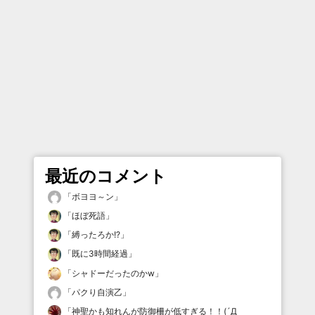
最近のコメント
「
ボヨヨ～ン
」
「
ほぼ死語
」
「
縛ったろか!?
」
「
既に3時間経過
」
「
シャドーだったのかw
」
「
パクり自演乙
」
「
神聖かも知れんが防御柵が低すぎる！！(´Д