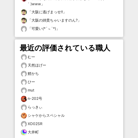
｀)www
」
「
大阪に逃げまっせ!!
」
「
大阪の姉貴ちゃいますのん?
」
「
可愛い(*´﹃`*)
」
最近の評価されている職人
むー
天然ほげー
鯉かち
ひー
mut
n-202号
らっきぃ
シャケからスペシャル
XD02SR
大井町