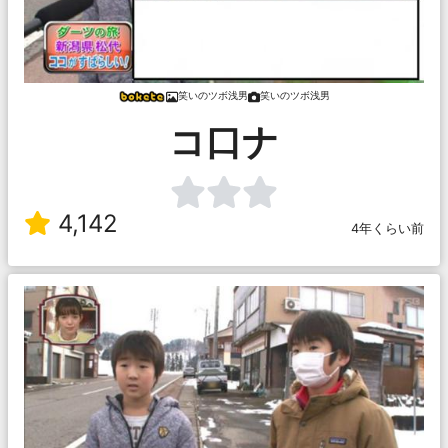
笑いのツボ浅男
笑いのツボ浅男
コ口ナ
4,142
4年くらい前