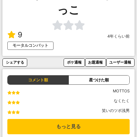
っこ
9
4年くらい前
モータルコンバット
シェアする
ボケ通報
お題通報
ユーザー通報
コメント順
星つけた順
MOTTOS
なくたく
笑いのツボ浅男
もっと見る