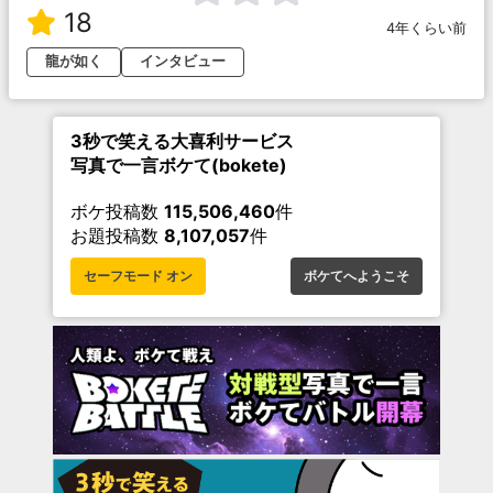
18
4年くらい前
龍が如く
インタビュー
3秒で笑える大喜利サービス
写真で一言ボケて(bokete)
ボケ投稿数
115,506,460
件
お題投稿数
8,107,057
件
セーフモード オン
ボケてへようこそ