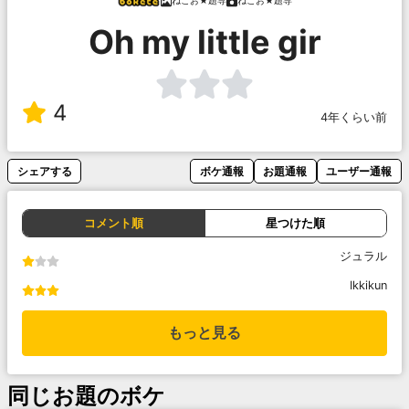
ねこお★題専
ねこお★題専
Oh my little gir
4
4年くらい前
シェアする
ボケ通報
お題通報
ユーザー通報
コメント順
星つけた順
ジュラル
Ikkikun
もっと見る
同じお題のボケ