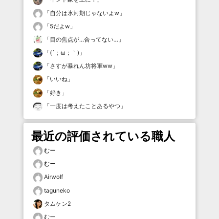
「
自分は氷河期じゃないよw
」
「
5だよw
」
「
目の焦点が…合ってない…
」
「
(´；ω；｀)
」
「
さすが暴れん坊将軍ww
」
「
いいね
」
「
好き
」
「
一度は考えたことあるやつ
」
最近の評価されている職人
むー
むー
Airwolf
taguneko
タムケン2
むー