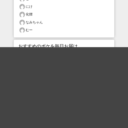
にけ
化狸
なみちゃん
むー
おすすめのボケを毎日お届け
いいね！する
フォローする
フォローする
Topに戻る