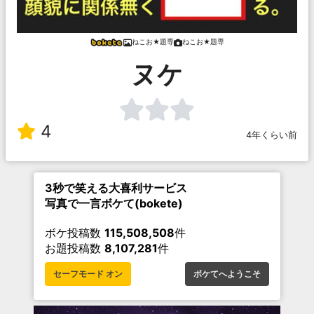
ねこお★題専
ねこお★題専
ヌケ
4
4年くらい前
3秒で笑える大喜利サービス
写真で一言ボケて(bokete)
ボケ投稿数
115,508,508
件
お題投稿数
8,107,281
件
セーフモード オン
ボケてへようこそ