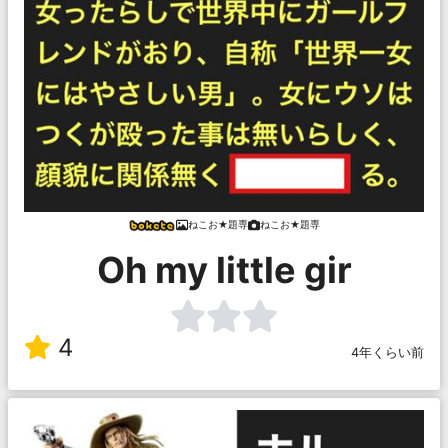
ねこお★題専
ねこお★題専
Oh my little gir
4
4年くらい前