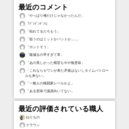
最近のコメント
「
やっぱり俺だけじゃなかったんだ
」
「
ﾄﾞﾝﾄﾞﾝﾄﾞﾝ!
」
「
枯れてるだろもう
」
「
狙うのはミットかバットか……
」
「
ホントそう
」
「
腹減るの早すぎて草
」
「
あの美しかった模型も今や無意味
」
「
これならセワシが来た矛盾はないしタイムパトロー
ルも来ない
」
「
一般人の格闘家レベルかよ
」
「
ある意味で議員向いてない
」
最近の評価されている職人
ねりもの
クラウン