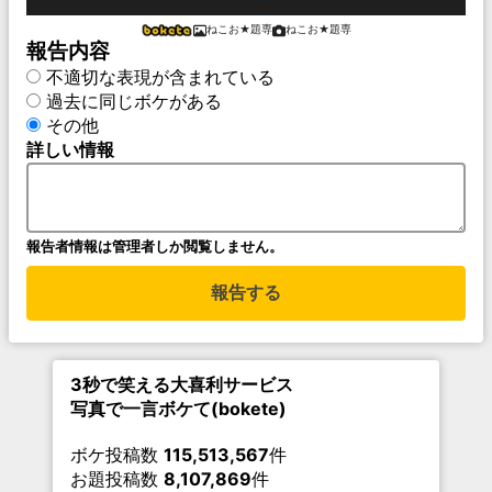
ねこお★題専
ねこお★題専
報告内容
不適切な表現が含まれている
過去に同じボケがある
その他
詳しい情報
報告者情報は管理者しか閲覧しません。
報告する
3秒で笑える大喜利サービス
写真で一言ボケて(bokete)
ボケ投稿数
115,513,567
件
お題投稿数
8,107,869
件