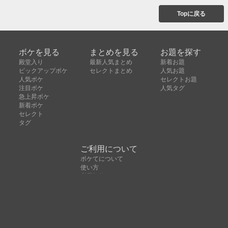
Topに戻る
ボケを見る
まとめを見る
お題を探す
殿堂入り
最新人気まとめ
新着お題
ピックアップボケ
セレクトまとめ
人気お題
人気ボケ
セレクトお題
注目ボケ
人気タグ
急上昇ボケ
新着ボケ
セレクト
タグ
ご利用について
ボケてについて
使い方
利用規約
よくある質問
クッキーの利用について
お問い合わせ
広告掲載について
運営会社