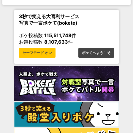
3秒で笑える大喜利サービス
写真で一言ボケて(bokete)
ボケ投稿数
115,511,748
件
お題投稿数
8,107,633
件
セーフモード オン
ボケてへようこそ