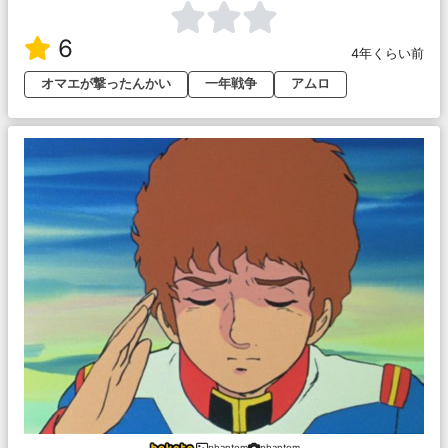
6
4年くらい前
オマエが撃ったんかい
一年戦争
アムロ
phantom
phantom