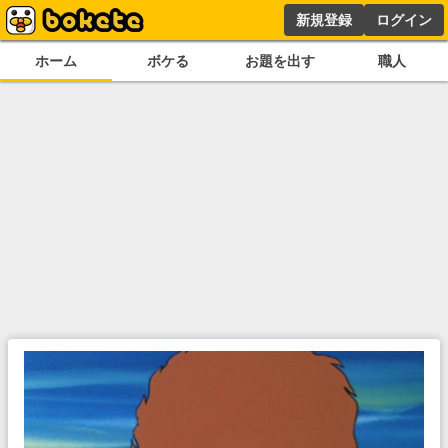
新規登録
ログイン
ホーム
ボケる
お題を出す
職人