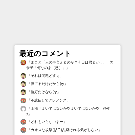
最近のコメント
「
まこと「人の事言えるのか？今日は帰るか…」 美
奈子「何なのよ（怒）」
」
「
それは問題どすぇ
」
「
寝てるだけだから(ry
」
「
恰好だけなら(ry
」
「
↓成仏してクレメンス
」
「
上様「よいではないか♡よいではないか♡」(ｻｸｻ
ｸ
」
「
どれもいらないよー
」
「
カオスな攻撃((꜆꜄ ˙˙ )꜆꜄꜆避けれる気がしない
」