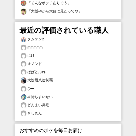
「
そんなポテチありそう
」
「
大阪やから大目に見たってや
」
最近の評価されている職人
タムケン2
mmmmm
にけ
オノンド
ぱぱどぶれ
大陰唇八連制覇
ひー
星待ちすいせい
どんまい鼻毛
きしめん
おすすめのボケを毎日お届け