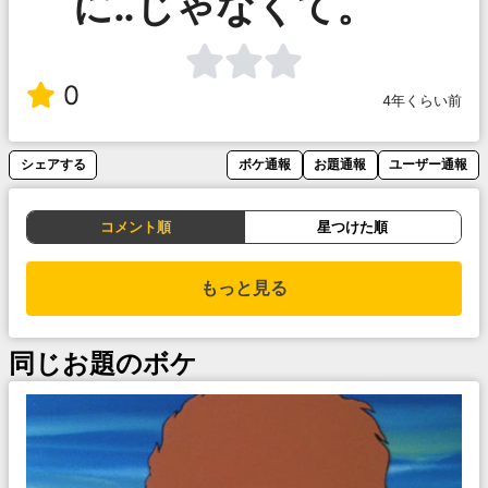
に‥じゃなくて。
0
4年くらい前
シェアする
ボケ通報
お題通報
ユーザー通報
コメント順
星つけた順
もっと見る
同じお題のボケ