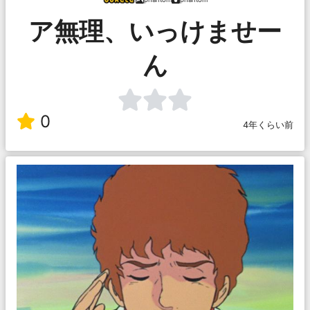
ア無理、いっけませー
ん
0
4年くらい前