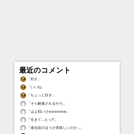
最近のコメント
「
好き
」
「
いいね
」
「
ちょっと好き
」
「
そら解雇されるやろ
」
「
はよ戦いけwwwwww
」
「
生きて…えっ!?
」
「
進化前のほうが美味しいのか…
」