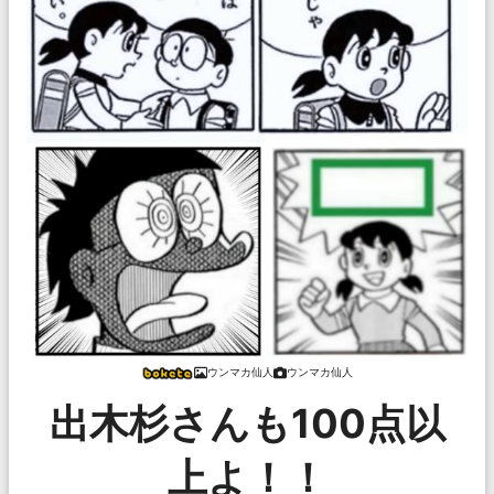
ウンマカ仙人
ウンマカ仙人
出木杉さんも100点以
上よ！！