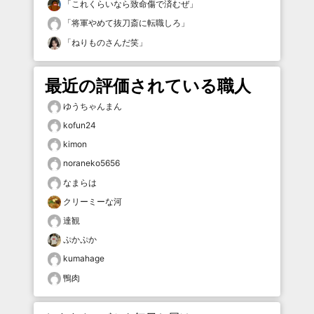
「
これくらいなら致命傷で済むぜ
」
「
将軍やめて抜刀斎に転職しろ
」
「
ねりものさんだ笑
」
最近の評価されている職人
ゆうちゃんまん
kofun24
kimon
noraneko5656
なまらは
クリーミーな河
達観
ぷかぷか
kumahage
鴨肉