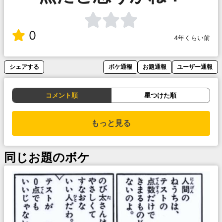
0
4年くらい前
シェアする
ボケ通報
お題通報
ユーザー通報
コメント順
星つけた順
もっと見る
同じお題のボケ