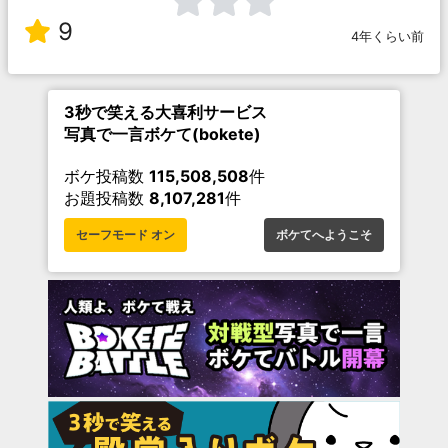
9
4年くらい前
3秒で笑える大喜利サービス
写真で一言ボケて(bokete)
ボケ投稿数
115,508,508
件
お題投稿数
8,107,281
件
セーフモード オン
ボケてへようこそ