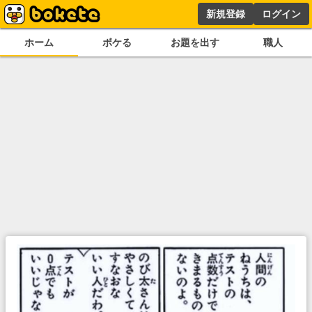
新規登録
ログイン
ホーム
ボケる
お題を出す
職人