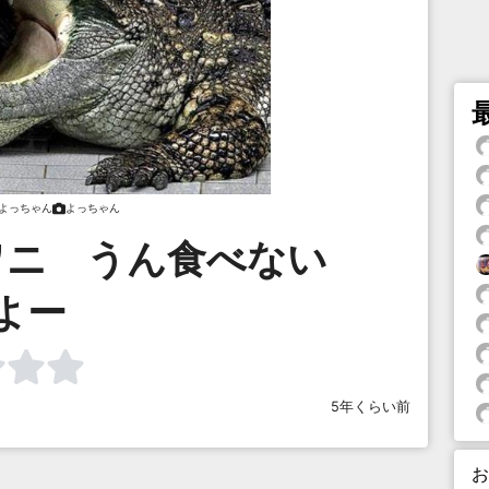
よっちゃん
よっちゃん
ワニ うん食べない
よー
5年くらい前
お