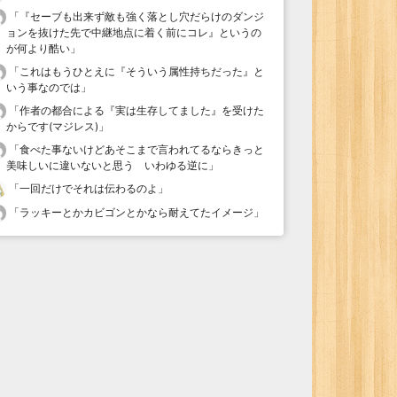
「
『セーブも出来ず敵も強く落とし穴だらけのダンジ
ョンを抜けた先で中継地点に着く前にコレ』というの
が何より酷い
」
「
これはもうひとえに『そういう属性持ちだった』と
いう事なのでは
」
「
作者の都合による『実は生存してました』を受けた
からです(マジレス)
」
「
食べた事ないけどあそこまで言われてるならきっと
美味しいに違いないと思う いわゆる逆に
」
「
一回だけでそれは伝わるのよ
」
「
ラッキーとかカビゴンとかなら耐えてたイメージ
」