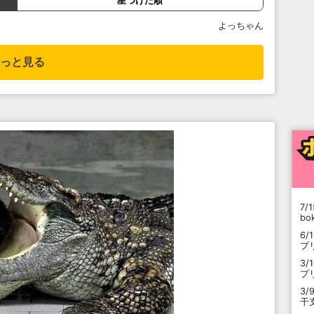
星つけた順
よっちゃん
っと見る
7/1
b
6/
プ
3/
プ
3/
干