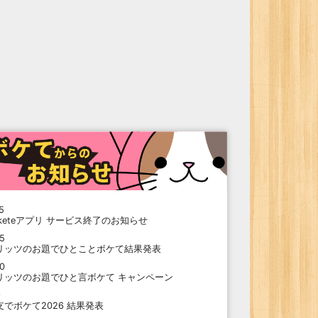
5
oketeアプリ サービス終了のお知らせ
15
リッツのお題でひとことボケて結果発表
10
リッツのお題でひと言ボケて キャンペーン
9
支でボケて2026 結果発表