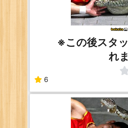
※この後スタ
れ
6