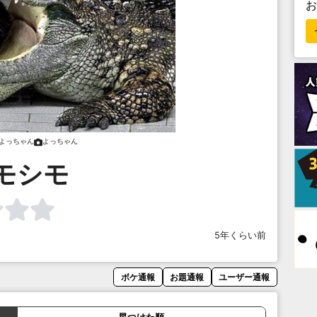
よっちゃん
よっちゃん
モシモ
5年くらい前
ボケ通報
お題通報
ユーザー通報