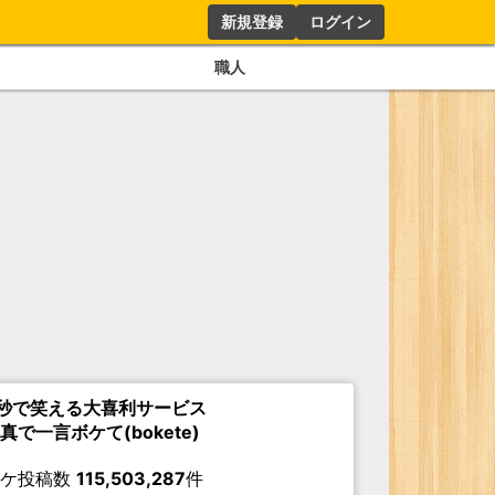
新規登録
ログイン
職人
秒で笑える大喜利サービス
真で一言ボケて(bokete)
ボケ投稿数
115,503,287
件