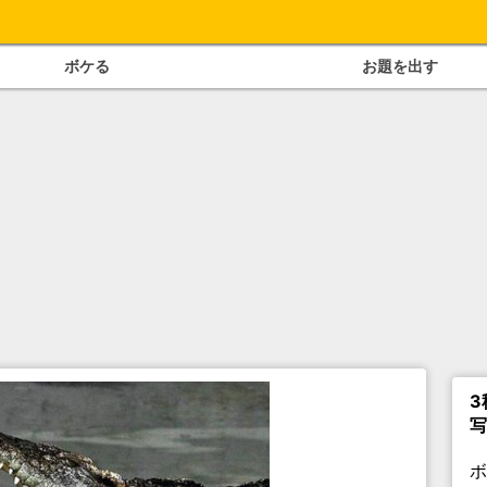
ボケる
お題を出す
3
写