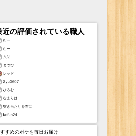
最近の評価されている職人
むー
むー
六助
まつぴ
レッド
Syu0607
ひろむ
なまらは
突き当たりを右に
kofun24
すすめのボケを毎日お届け