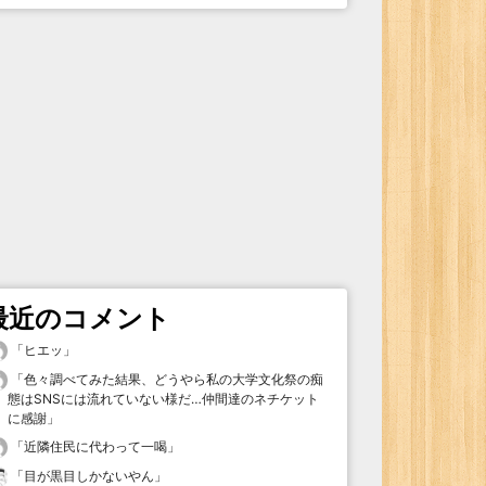
最近のコメント
「
ヒエッ
」
「
色々調べてみた結果、どうやら私の大学文化祭の痴
態はSNSには流れていない様だ…仲間達のネチケット
に感謝
」
「
近隣住民に代わって一喝
」
「
目が黒目しかないやん
」