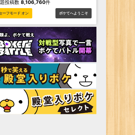
お題投稿数
8,106,760
件
セーフモード オン
ボケてへようこそ