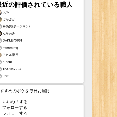
最近の評価されている職人
犬dk
ぷかぷか
暴愚男(ボーグマン)
んそゎみ
OAKLEY0961
mtmtmtmg
アヒル隊長
runout
12379×7224
9581
すすめのボケを毎日お届け
いいね！する
フォローする
フォローする