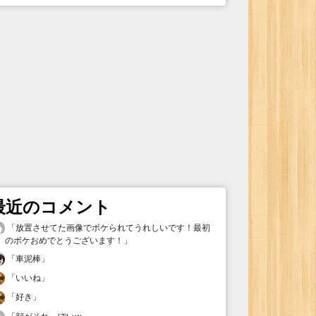
最近のコメント
「
放置させてた画像でボケられてうれしいです！最初
のボケおめでとうございます！
」
「
車泥棒
」
「
いいね
」
「
好き
」