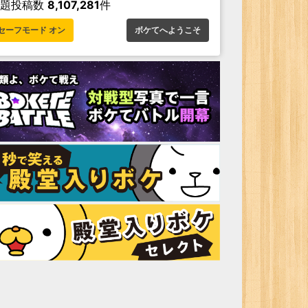
お題投稿数
8,107,281
件
セーフモード オン
ボケてへようこそ