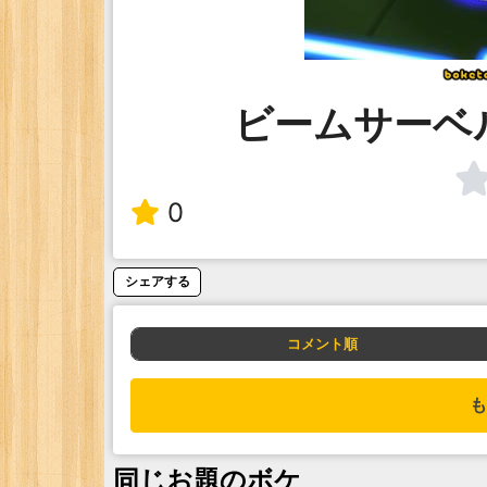
ビームサーベ
0
シェアする
コメント順
も
同じお題のボケ