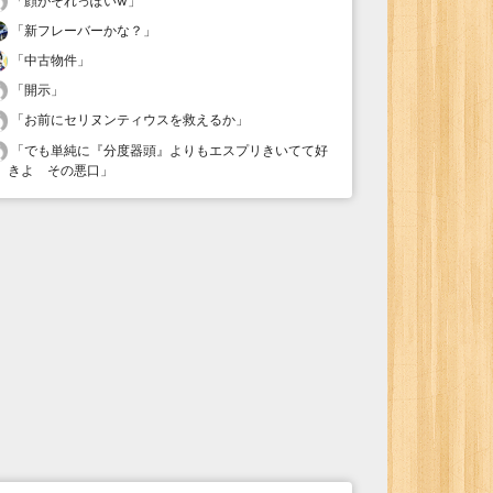
「
顔がそれっぽいw
」
「
新フレーバーかな？
」
「
中古物件
」
「
開示
」
「
お前にセリヌンティウスを救えるか
」
「
でも単純に『分度器頭』よりもエスプリきいてて好
きよ その悪口
」