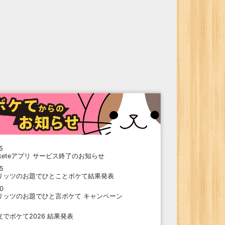
5
oketeアプリ サービス終了のお知らせ
15
リッツのお題でひとことボケて結果発表
10
リッツのお題でひと言ボケて キャンペーン
9
支でボケて2026 結果発表