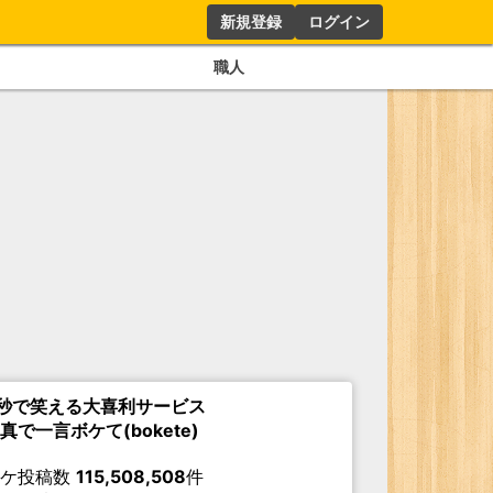
新規登録
ログイン
職人
秒で笑える大喜利サービス
真で一言ボケて(bokete)
ボケ投稿数
115,508,508
件