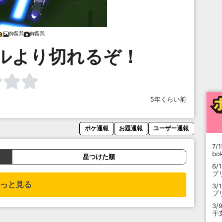
御留我
御留我
ルより切れるぞ！
5年くらい前
ボケ通報
お題通報
ユーザー通報
7/1
b
星つけた順
6/
プ
っと見る
3/
プ
3/
干