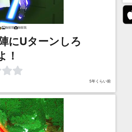
御留我
御留我
陣にUターンしろ
よ！
5年くらい前