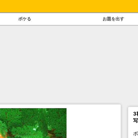
ボケる
お題を出す
3
写