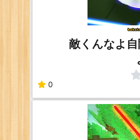
敵くんなよ自
0