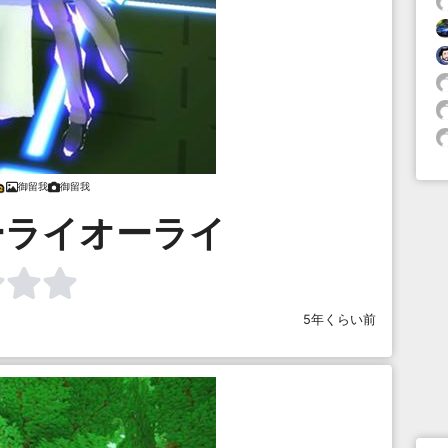
御留我
御留我
ーライオーライ
5年くらい前