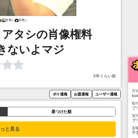
名無し
名無し
、アタシの肖像権料
きないよマジ
5年くらい前
7/1
ボケ通報
お題通報
ユーザー通報
b
6/
プ
星つけた順
3/
プ
3/
っと見る
干