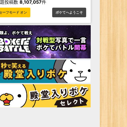
お題投稿数
8,107,057
件
セーフモード オン
ボケてへようこそ