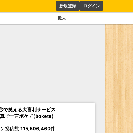
新規登録
ログイン
職人
秒で笑える大喜利サービス
真で一言ボケて(bokete)
ボケ投稿数
115,506,460
件