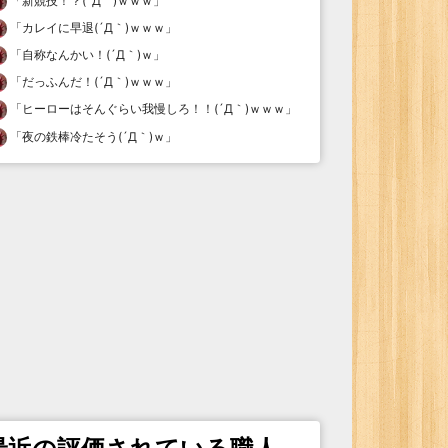
「
新競技！？(´Д｀)ｗｗｗ
」
「
カレイに早退(´Д｀)ｗｗｗ
」
「
自称なんかい！(´Д｀)ｗ
」
「
だっふんだ！(´Д｀)ｗｗｗ
」
「
ヒーローはそんぐらい我慢しろ！！(´Д｀)ｗｗｗ
」
「
夜の鉄棒冷たそう(´Д｀)ｗ
」