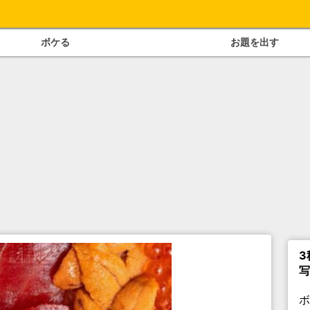
ボケる
お題を出す
3
写