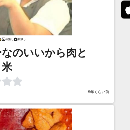
名無し
名無し
ーなのいいから肉と
米
5年くらい前