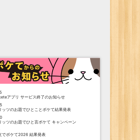
5
oketeアプリ サービス終了のお知らせ
15
リッツのお題でひとことボケて結果発表
10
リッツのお題でひと言ボケて キャンペーン
9
支でボケて2026 結果発表