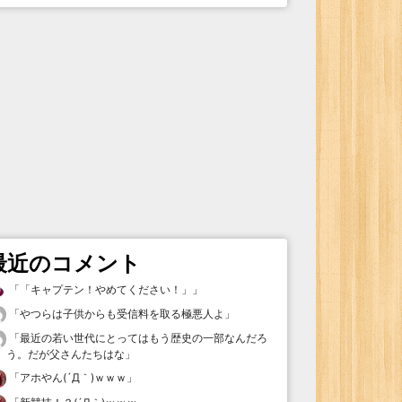
最近のコメント
「
「キャプテン！やめてください！」
」
「
やつらは子供からも受信料を取る極悪人よ
」
「
最近の若い世代にとってはもう歴史の一部なんだろ
う。だが父さんたちはな
」
「
アホやん(´Д｀)ｗｗｗ
」