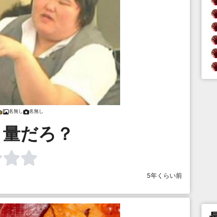
名無し
名無し
り量だろ？
5年くらい前