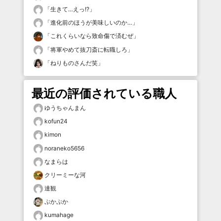
「
生きて…えっ!?
」
「
進化前のほうが美味しいのか…
」
「
これくらいなら致命傷で済むぜ
」
「
将軍やめて抜刀斎に転職しろ
」
「
ねりものさんだ笑
」
最近の評価されている職人
ゆうちゃんまん
kofun24
kimon
noraneko5656
なまらは
クリーミーな河
達観
ぷかぷか
kumahage