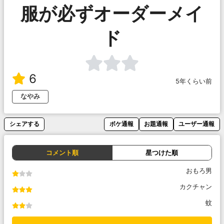
服が必ずオーダーメイ
ド
6
5年くらい前
なやみ
シェアする
ボケ通報
お題通報
ユーザー通報
コメント順
星つけた順
おもろ男
カクチャン
蚊