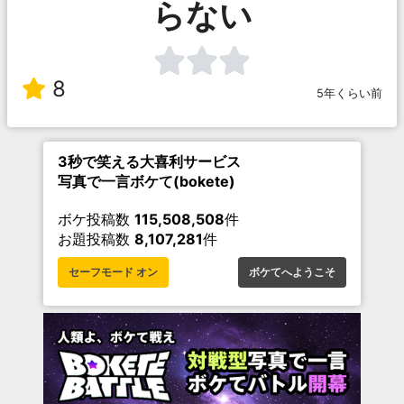
らない
8
5年くらい前
3秒で笑える大喜利サービス
写真で一言ボケて(bokete)
ボケ投稿数
115,508,508
件
お題投稿数
8,107,281
件
セーフモード オン
ボケてへようこそ