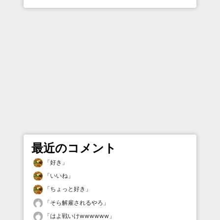
最近のコメント
「
好き
」
「
いいね
」
「
ちょっと好き
」
「
そら解雇されるやろ
」
「
はよ戦いけwwwwww
」