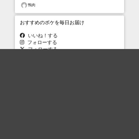
鴨肉
おすすめのボケを毎日お届け
いいね！する
フォローする
フォローする
Topに戻る
ボケを見る
まとめを見る
お題を探す
殿堂入り
最新人気まとめ
新着お題
ピックアップボケ
セレクトまとめ
人気お題
人気ボケ
セレクトお題
注目ボケ
人気タグ