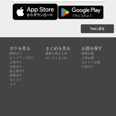
Topに戻る
ボケを見る
まとめを見る
お題を探す
殿堂入り
最新人気まとめ
新着お題
ピックアップボケ
セレクトまとめ
人気お題
人気ボケ
セレクトお題
注目ボケ
人気タグ
急上昇ボケ
新着ボケ
セレクト
タグ
ご利用について
ボケてについて
使い方
利用規約
よくある質問