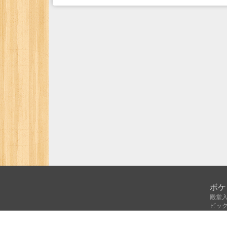
ボケ
殿堂
ピッ
人気
注目