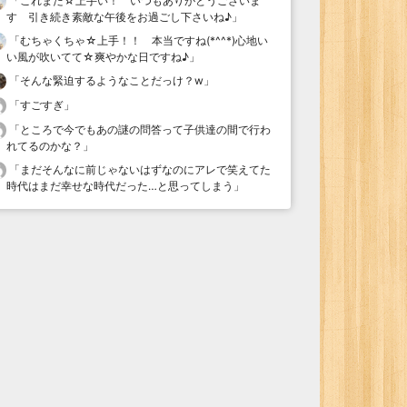
「
これまた☆上手い！ いつもありがとうございま
す 引き続き素敵な午後をお過ごし下さいね♪
」
「
むちゃくちゃ☆上手！！ 本当ですね(*^^*)心地い
い風が吹いてて☆爽やかな日ですね♪
」
「
そんな緊迫するようなことだっけ？w
」
「
すごすぎ
」
「
ところで今でもあの謎の問答って子供達の間で行わ
れてるのかな？
」
「
まだそんなに前じゃないはずなのにアレで笑えてた
時代はまだ幸せな時代だった…と思ってしまう
」