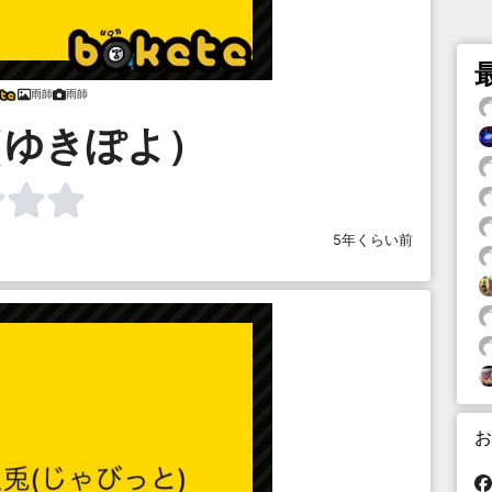
雨師
雨師
（ゆきぽよ）
5年くらい前
お