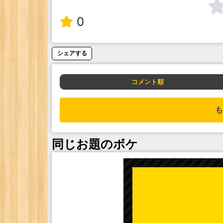
0
シェアする
コメント順
も
同じお題のボケ