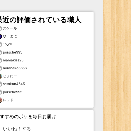
最近の評価されている職人
スケール
やーまにー
1o_ok
porsche995
mamakiss25
noraneko5656
じょにー
setokan4545
porsche995
レッド
すすめのボケを毎日お届け
いいね！する