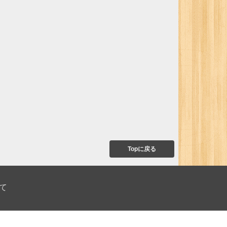
Topに戻る
て