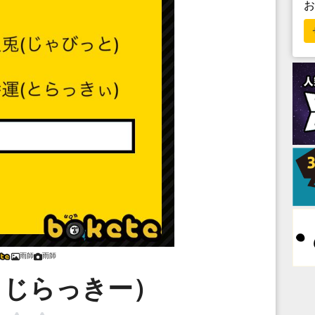
雨師
雨師
くじらっきー）