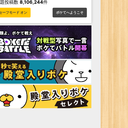
お題投稿数
8,106,244
件
セーフモード オン
ボケてへようこそ