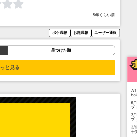
5年くらい前
ボケ通報
お題通報
ユーザー通報
星つけた順
っと見る
7/1
b
6/
プ
3/
プ
3/
干