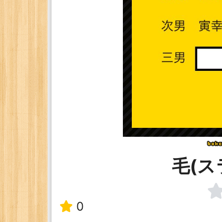
毛(ス
0