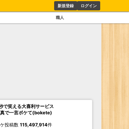
新規登録
ログイン
職人
秒で笑える大喜利サービス
真で一言ボケて(bokete)
ボケ投稿数
115,497,914
件