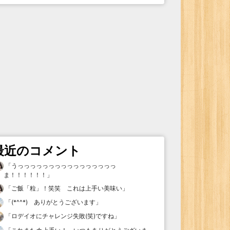
最近のコメント
「
うっっっっっっっっっっっっっっっっ
ま！！！！！！
」
「
ご飯「粒」！笑笑 これは上手い美味い
」
「
(*^^*) ありがとうございます
」
「
ロデイオにチャレンジ失敗(笑)ですね
」