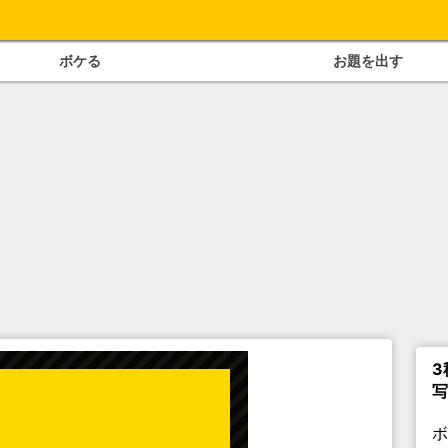
ボケる
お題を出す
3
写