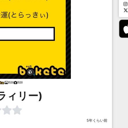
雨師
雨師
ラィリー)
5年くらい前