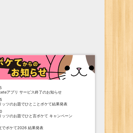
5
oketeアプリ サービス終了のお知らせ
15
リッツのお題でひとことボケて結果発表
10
リッツのお題でひと言ボケて キャンペーン
9
支でボケて2026 結果発表