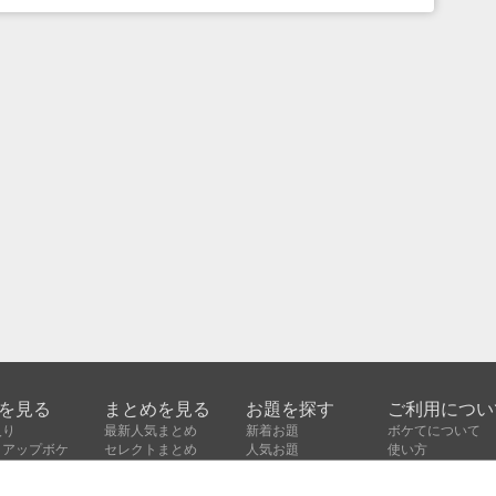
を見る
まとめを見る
お題を探す
ご利用につい
入り
最新人気まとめ
新着お題
ボケてについて
クアップボケ
セレクトまとめ
人気お題
使い方
ボケ
セレクトお題
利用規約
ボケ
人気タグ
よくある質問