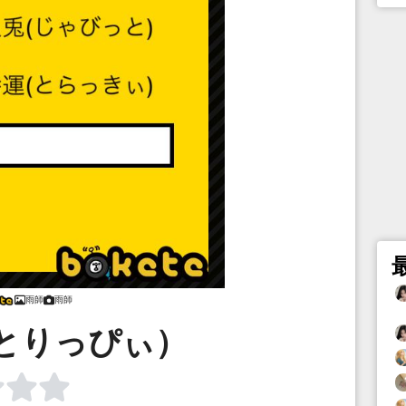
雨師
雨師
とりっぴぃ）