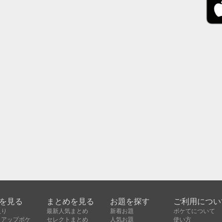
を見る
まとめを見る
お題を探す
ご利用につい
入り
最新人気まとめ
新着お題
ボケてについて
クアップボケ
セレクトまとめ
人気お題
使い方