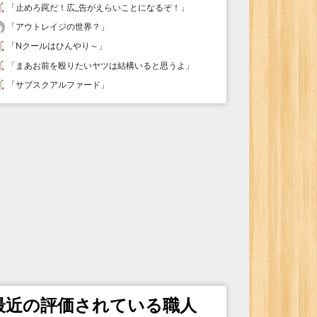
「
止めろ罠だ！広_告がえらいことになるぞ！
」
「
アウトレイジの世界？
」
「
Nクールはひんやり～
」
「
まあお前を殴りたいヤツは結構いると思うよ
」
「
サブスクアルファード
」
最近の評価されている職人