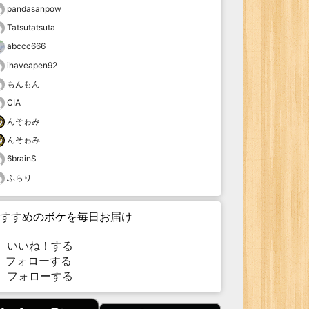
pandasanpow
Tatsutatsuta
abccc666
ihaveapen92
もんもん
CIA
んそゎみ
んそゎみ
6brainS
ふらり
すすめのボケを毎日お届け
いいね！する
フォローする
フォローする