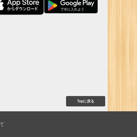
Topに戻る
て