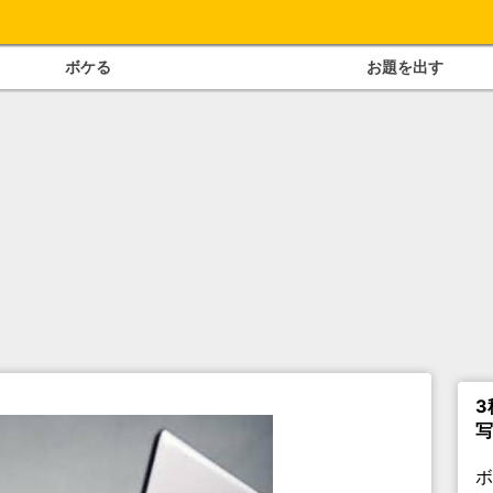
ボケる
お題を出す
3
写