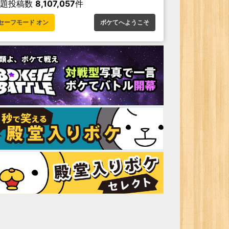
お題投稿数
8,107,057
件
セーフモード オン
ボケてへようこそ