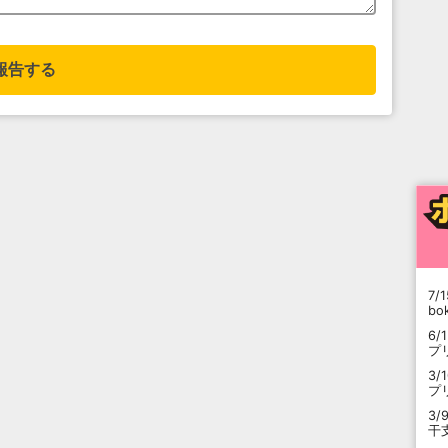
報告する
7/1
b
6/
プ
3/
プ
3/
干