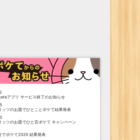
5
oketeアプリ サービス終了のお知らせ
15
リッツのお題でひとことボケて結果発表
10
リッツのお題でひと言ボケて キャンペーン
9
支でボケて2026 結果発表