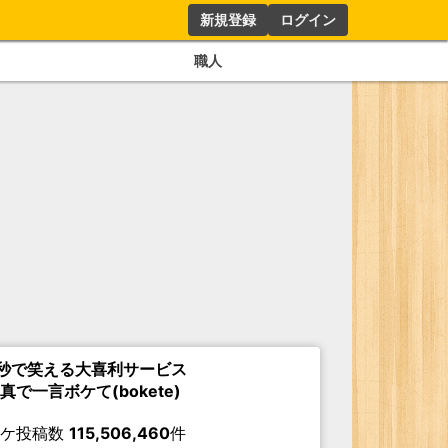
新規登録
ログイン
職人
秒で笑える大喜利サービス
真で一言ボケて(bokete)
ボケ投稿数
115,506,460
件