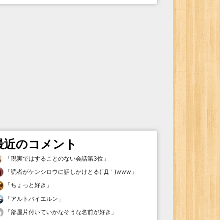
最近のコメント
「
現実ではすることのない会話第3位
」
「
読者がケンシロウに話しかけとる(´Д｀)www
」
「
ちょっと好き
」
「
アルトバイエルン
」
「
部屋片付いていかなそうな名前が好き
」