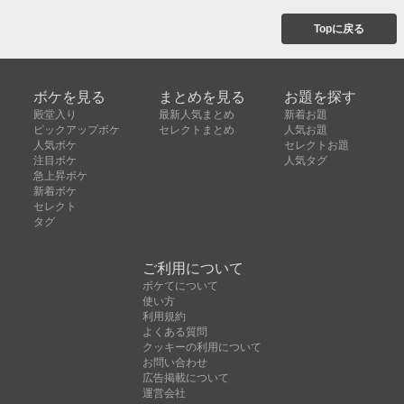
Topに戻る
ボケを見る
まとめを見る
お題を探す
殿堂入り
最新人気まとめ
新着お題
ピックアップボケ
セレクトまとめ
人気お題
人気ボケ
セレクトお題
注目ボケ
人気タグ
急上昇ボケ
新着ボケ
セレクト
タグ
ご利用について
ボケてについて
使い方
利用規約
よくある質問
クッキーの利用について
お問い合わせ
広告掲載について
運営会社