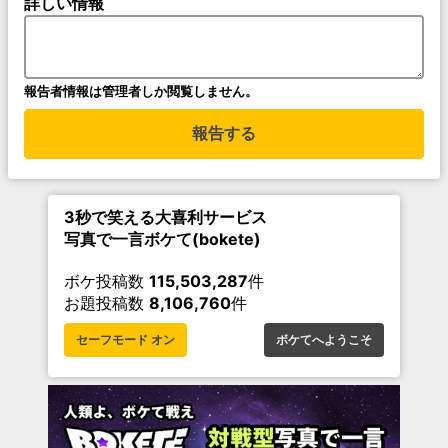
詳しい情報
報告者情報は管理者しか閲覧しません。
報告する
3秒で笑える大喜利サービス
写真で一言ボケて(bokete)
ボケ投稿数
115,503,287
件
お題投稿数
8,106,760
件
セーフモード オン
ボケてへようこそ