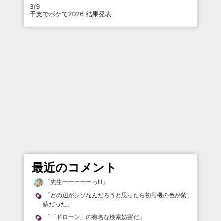
3/9
干支でボケて2026 結果発表
最近のコメント
「
先生ーーーーーっ!!!
」
「
どの辺がシソなんだろうと思ったら初号機の色が紫
蘇だった
」
「
「ドローン」の有名な検索妨害だ
」