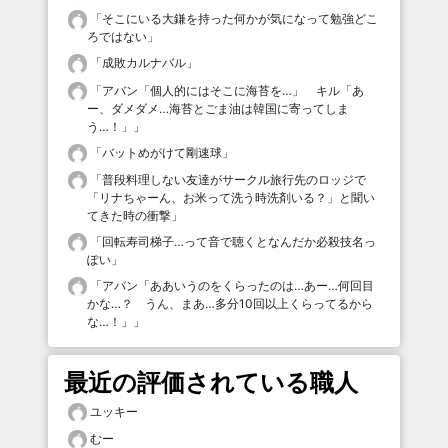
「
そこにいる大鎌を持った何かが気になって勉強どこ
ろではない
」
「
成敗カルナバル
」
「
アバン「個人的にはそこに海苔を…」 キル「あ
ー、ダメダメ…海苔とごま油は韓国に寄ってしま
う…！」
」
「
バットめがけて剛速球
」
「
普段料理しない友達がサークル旅行先のロッジで
「リナちゃーん、お米って洗う時洗剤いる？」と聞い
てきた時の衝撃
」
「
回転寿司梯子…って音で聴くとなんだか必殺技名っ
ぽい
」
「
アバン「ああいうのをくらったのは…あー…何回目
かな…？ うん、まあ…多分10回以上くらってるから
な…！」
」
最近の評価されている職人
ユッキー
むー